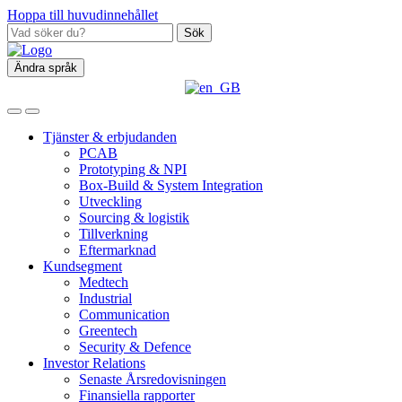
Hoppa till huvudinnehållet
Sök
Ändra språk
Tjänster & erbjudanden
PCAB
Prototyping & NPI
Box‑Build & System Integration
Utveckling
Sourcing & logistik
Tillverkning
Eftermarknad
Kundsegment
Medtech
Industrial
Communication
Greentech
Security & Defence
Investor Relations
Senaste Årsredovisningen
Finansiella rapporter