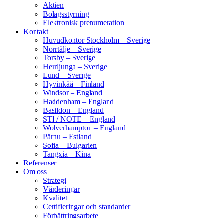
Aktien
Bolagsstyrning
Elektronisk prenumeration
Kontakt
Huvudkontor Stockholm – Sverige
Norrtälje – Sverige
Torsby – Sverige
Herrljunga – Sverige
Lund – Sverige
Hyvinkää – Finland
Windsor – England
Haddenham – England
Basildon – England
STI / NOTE – England
Wolverhampton – England
Pärnu – Estland
Sofia – Bulgarien
Tangxia – Kina
Referenser
Om oss
Strategi
Värderingar
Kvalitet
Certifieringar och standarder
Förbättringsarbete