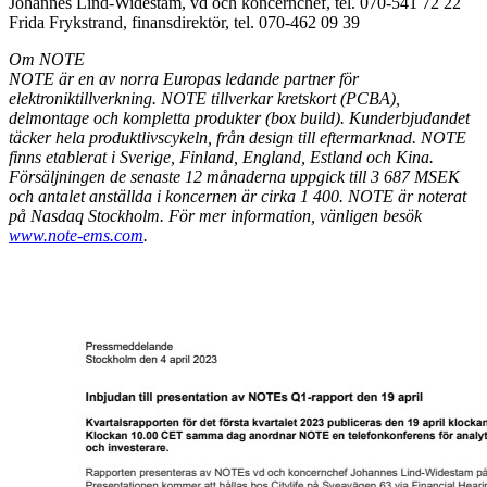
Johannes Lind-Widestam, vd och koncernchef, tel. 070-541 72 22
Frida Frykstrand, finansdirektör, tel. 070-462 09 39
Om NOTE
NOTE är en av norra Europas ledande partner för
elektroniktillverkning. NOTE tillverkar kretskort (PCBA),
delmontage och kompletta produkter (box build). Kunderbjudandet
täcker hela produktlivscykeln, från design till eftermarknad. NOTE
finns etablerat i Sverige, Finland, England, Estland och Kina.
Försäljningen de senaste 12 månaderna uppgick till 3 687 MSEK
och antalet anställda i koncernen är cirka 1 400. NOTE är noterat
på Nasdaq Stockholm. För mer information, vänligen besök
www.note-ems.com
.