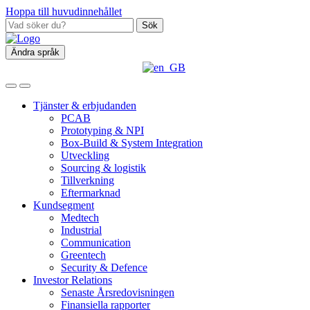
Hoppa till huvudinnehållet
Sök
Ändra språk
Tjänster & erbjudanden
PCAB
Prototyping & NPI
Box‑Build & System Integration
Utveckling
Sourcing & logistik
Tillverkning
Eftermarknad
Kundsegment
Medtech
Industrial
Communication
Greentech
Security & Defence
Investor Relations
Senaste Årsredovisningen
Finansiella rapporter