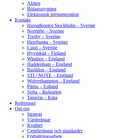
Aktien
Bolagsstyrning
Elektronisk prenumeration
Kontakt
Huvudkontor Stockholm – Sverige
Norrtälje – Sverige
Torsby – Sverige
Herrljunga – Sverige
Lund – Sverige
Hyvinkää – Finland
Windsor – England
Haddenham – England
Basildon – England
STI / NOTE – England
Wolverhampton – England
Pärnu – Estland
Sofia – Bulgarien
Tangxia – Kina
Referenser
Om oss
Strategi
Värderingar
Kvalitet
Certifieringar och standarder
Förbättringsarbete