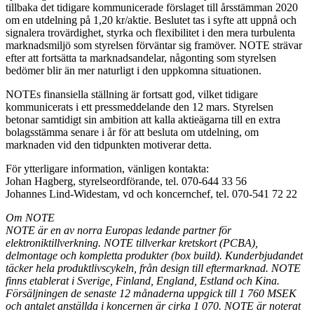
tillbaka det tidigare kommunicerade förslaget till årsstämman 2020
om en utdelning på 1,20 kr/aktie. Beslutet tas i syfte att uppnå och
signalera trovärdighet, styrka och flexibilitet i den mera turbulenta
marknadsmiljö som styrelsen förväntar sig framöver. NOTE strävar
efter att fortsätta ta marknadsandelar, någonting som styrelsen
bedömer blir än mer naturligt i den uppkomna situationen.
NOTEs finansiella ställning är fortsatt god, vilket tidigare
kommunicerats i ett pressmeddelande den 12 mars. Styrelsen
betonar samtidigt sin ambition att kalla aktieägarna till en extra
bolagsstämma senare i år för att besluta om utdelning, om
marknaden vid den tidpunkten motiverar detta.
För ytterligare information, vänligen kontakta:
Johan Hagberg, styrelseordförande, tel. 070-644 33 56
Johannes Lind-Widestam, vd och koncernchef, tel. 070-541 72 22
Om NOTE
NOTE är en av norra Europas ledande partner för
elektroniktillverkning. NOTE tillverkar kretskort (PCBA),
delmontage och kompletta produkter (box build). Kunderbjudandet
täcker hela produktlivscykeln, från design till eftermarknad. NOTE
finns etablerat i Sverige, Finland, England, Estland och Kina.
Försäljningen de senaste 12 månaderna uppgick till 1 760 MSEK
och antalet anställda i koncernen är cirka 1 070. NOTE är noterat