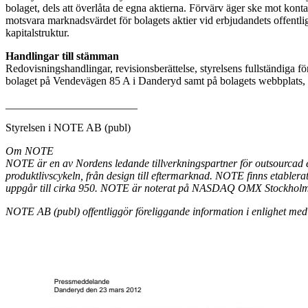
bolaget, dels att överlåta de egna aktierna. Förvärv äger ske mot konta
motsvara marknadsvärdet för bolagets aktier vid erbjudandets offentli
kapitalstruktur.
Handlingar till stämman
Redovisningshandlingar, revisionsberättelse, styrelsens fullständiga fö
bolaget på Vendevägen 85 A i Danderyd samt på bolagets webbplats, ww
________________________
Styrelsen i NOTE AB (publ)
Om NOTE
NOTE är en av Nordens ledande tillverkningspartner för outsourcad e
produktlivscykeln, från design till eftermarknad. NOTE finns etabler
uppgår till cirka 950. NOTE är noterat på NASDAQ OMX Stockholm.
NOTE AB (publ) offentliggör föreliggande information i enlighet m