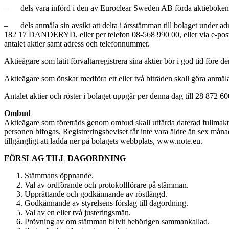
– dels vara införd i den av Euroclear Sweden AB förda aktieboken s
– dels anmäla sin avsikt att delta i årsstämman till bolaget under
182 17 DANDERYD, eller per telefon 08-568 990 00, eller via e-post:
antalet aktier samt adress och telefonnummer.
Aktieägare som låtit förvaltarregistrera sina aktier bör i god tid före de
Aktieägare som önskar medföra ett eller två biträden skall göra anmäla
Antalet aktier och röster i bolaget uppgår per denna dag till 28 872 6
Ombud
Aktieägare som företräds genom ombud skall utfärda daterad fullmakt f
personen bifogas. Registreringsbeviset får inte vara äldre än sex måna
tillgängligt att ladda ner på bolagets webbplats, www.note.eu.
FÖRSLAG TILL DAGORDNING
Stämmans öppnande.
Val av ordförande och protokollförare på stämman.
Upprättande och godkännande av röstlängd.
Godkännande av styrelsens förslag till dagordning.
Val av en eller två justeringsmän.
Prövning av om stämman blivit behörigen sammankallad.