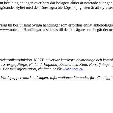
nt betalning antingen över börs där bolagets aktier är noterade eller gen
ggörande. Syftet med den föreslagna återköpsmöjligheten är att styrelse
rslag till beslut samt övriga handlingar som erfordras enligt aktiebolag
w.note.eu. Handlingarna skickas till de aktieägare som begär det och 
lektronikproduktion. NOTE tillverkar kretskort, delmontage och kompl
at i Sverige, Norge, Finland, England, Estland och Kina. Försäljningen
 För mer information, vänligen besök
www.note.eu
.
ed Värdepappersmarknadslagen. Informationen lämnades för offentligg