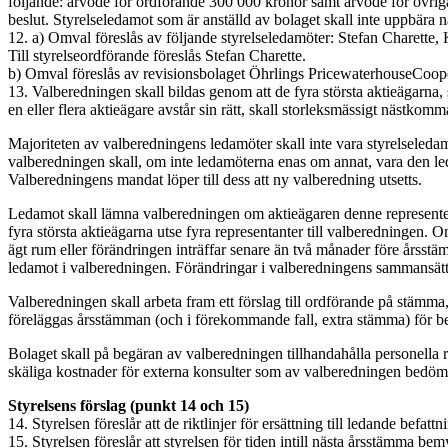
följande: arvode för ordförande 300 000 kronor samt arvode för övri
beslut. Styrelseledamot som är anställd av
bolaget skall inte uppbära 
12. a) Omval föreslås av följande styrelseledamöter: Stefan Charette
Till styrelseordförande föreslås Stefan Charette.
b) Omval föreslås av revisionsbolaget Öhrlings PricewaterhouseCoop
13. Valberedningen skall bildas genom att de fyra största aktieägarn
en eller flera aktieägare avstår sin rätt, skall storleksmässigt nästko
Majoriteten av valberedningens ledamöter skall inte vara styrelseleda
valberedningen skall, om inte ledamöterna enas om annat, vara den led
Valberedningens mandat löper till dess att ny valberedning utsetts.
Ledamot skall lämna valberedningen om aktieägaren denne representerar
fyra största aktieägarna utse fyra representanter till valberedningen. 
ägt rum eller förändringen inträffar senare än två månader före årsstäm
ledamot i valberedningen. Förändringar i valberedningens sammansättni
Valberedningen skall arbeta fram ett förslag till ordförande på stämma,
föreläggas årsstämman (och i förekommande fall, extra stämma) för be
Bolaget skall på begäran av valberedningen tillhandahålla personella 
skäliga kostnader för externa konsulter som av valberedningen bedöms
Styrelsens förslag (punkt 14 och 15)
14. Styrelsen föreslår att de riktlinjer för ersättning till ledande befa
15. Styrelsen föreslår att styrelsen för tiden intill nästa årsstämma bem