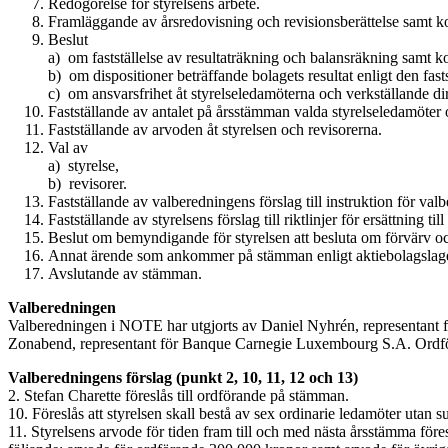
Redogörelse för styrelsens arbete.
Framläggande av årsredovisning och revisionsberättelse samt k
Beslut
a) om fastställelse av resultaträkning och balansräkning samt 
b) om dispositioner beträffande bolagets resultat enligt den fas
c) om ansvarsfrihet åt styrelseledamöterna och verkställande di
Fastställande av antalet på årsstämman valda styrelseledamöter 
Fastställande av arvoden åt styrelsen och revisorerna.
Val av
a) styrelse,
b) revisorer.
Fastställande av valberedningens förslag till instruktion för val
Fastställande av styrelsens förslag till riktlinjer för ersättning ti
Beslut om bemyndigande för styrelsen att besluta om förvärv och
Annat ärende som ankommer på stämman enligt aktiebolagslage
Avslutande av stämman.
Valberedningen
Valberedningen i NOTE har utgjorts av Daniel Nyhrén, representant f
Zonabend, representant för Banque Carnegie Luxembourg S.A. Ordför
Valberedningens förslag (punkt 2, 10, 11, 12 och 13)
2. Stefan Charette föreslås till ordförande på stämman.
10. Föreslås att styrelsen skall bestå av sex ordinarie ledamöter utan 
11. Styrelsens arvode för tiden fram till och med nästa årsstämma fö