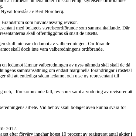
r att fördelas till
ledamöter i utskott enligt styrelsens ordförandes
g.
 Nyval föreslås av Bert Nordberg.
s Brändström som huvudansvarig revisor.
epresentant med bolagets styrelseordförande som sammankallande. Där
sentanterna skall offentliggöras så snart de utsetts.
gen skall inte vara ledamot av valberedningen. Ordförande i
damot skall dock inte vara valberedningens ordförande.
r än en ledamot lämnar valberedningen av nyss nämnda skäl skall de då
eredningens sammansättning om endast marginella förändringar i röstetal
r rätt att entlediga sådan ledamot och utse ny representant till
ng och, i förekommande fall, revisorer samt arvodering av revisorer att
lberedningens arbete. Vid behov skall bolaget även kunna svara för
 för 2012.
aget efter förvärv innehar högst 10 procent av registrerat antal aktier i