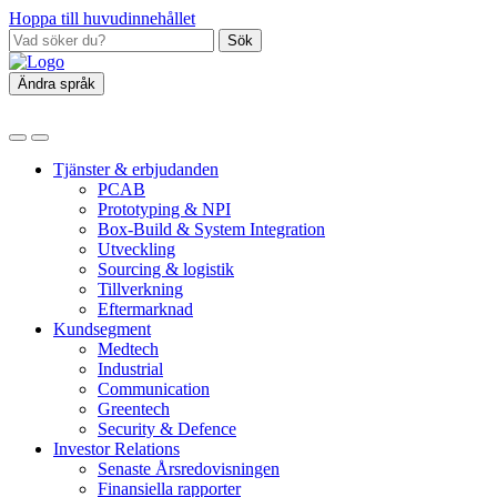
Hoppa till huvudinnehållet
Sök
Ändra språk
Tjänster & erbjudanden
PCAB
Prototyping & NPI
Box‑Build & System Integration
Utveckling
Sourcing & logistik
Tillverkning
Eftermarknad
Kundsegment
Medtech
Industrial
Communication
Greentech
Security & Defence
Investor Relations
Senaste Årsredovisningen
Finansiella rapporter