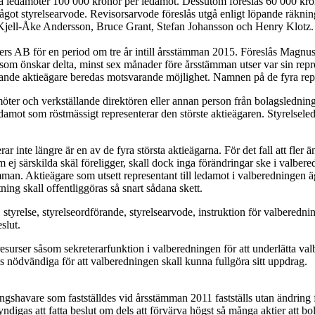
ga
ledamöter 100 000 kronor per ledamot. Dessutom föreslås 60 000 krono
något styrelsearvode. Revisorsarvode föreslås utgå enligt löpande
räknin
, Kjell-Åke Andersson,
Bruce Grant, Stefan Johansson och Henry Klotz.
ers AB för en period om tre år intill årsstämman 2015. Föreslås Magnu
a, som önskar delta, minst sex månader före årsstämman utser var sin r
mmande aktieägare beredas motsvarande möjlighet. Namnen på de fyra repre
möter och verkställande direktören eller annan person från bolagslednin
amot som röstmässigt representerar den störste aktieägaren. Styrelsele
 inte längre är en av de fyra största aktieägarna. För det fall att fle
Om ej särskilda skäl föreligger, skall dock inga förändringar ske i valb
man. Aktieägare som utsett representant till ledamot i valberedningen äge
ng skall offentliggöras så snart sådana skett.
 styrelse, styrelseordförande, styrelsearvode, instruktion för valberedni
slut.
resurser såsom sekreterarfunktion i valberedningen för att underlätta va
 nödvändiga för att valberedningen skall kunna fullgöra sitt uppdrag.
ttningshavare som fastställdes vid årsstämman 2011 fastställs utan ändring
yndigas att fatta beslut om dels att förvärva högst så många aktier att bol