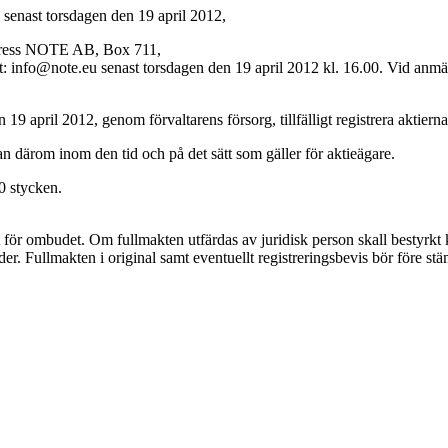
enast torsdagen den 19 april 2012,
 adress NOTE AB, Box 711,
 info@note.eu senast torsdagen den 19 april 2012 kl. 16.00. Vid anmäl
n 19 april 2012, genom förvaltarens försorg, tillfälligt registrera aktiern
n därom inom den tid och på det sätt som gäller för aktieägare.
00 stycken.
ör ombudet. Om fullmakten utfärdas av juridisk person skall bestyrkt k
der. Fullmakten i original samt eventuellt registreringsbevis bör före st