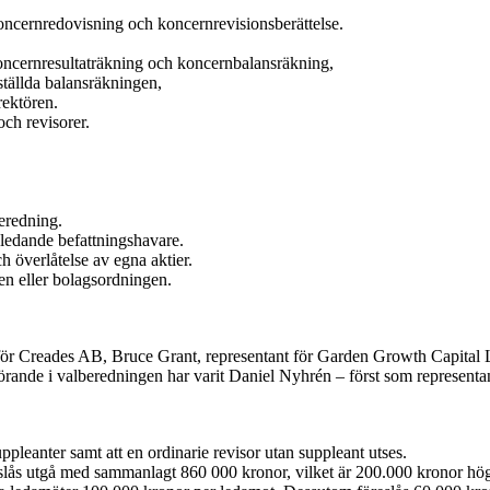
oncernredovisning och koncernrevisionsberättelse.
koncernresultaträkning och koncernbalansräkning,
tställda balansräkningen,
rektören.
och revisorer.
beredning.
ll ledande befattningshavare.
 överlåtelse av egna aktier.
n eller bolagsordningen.
ör Creades AB, Bruce Grant, representant för Garden Growth Capital L
ande i valberedningen har varit Daniel Nyhrén – först som representa
suppleanter samt att en
ordinarie revisor utan suppleant utses.
reslås utgå med sammanlagt
860 000 kronor, vilket är 200.000 kronor hög