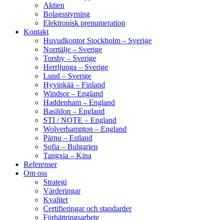
Aktien
Bolagsstyrning
Elektronisk prenumeration
Kontakt
Huvudkontor Stockholm – Sverige
Norrtälje – Sverige
Torsby – Sverige
Herrljunga – Sverige
Lund – Sverige
Hyvinkää – Finland
Windsor – England
Haddenham – England
Basildon – England
STI / NOTE – England
Wolverhampton – England
Pärnu – Estland
Sofia – Bulgarien
Tangxia – Kina
Referenser
Om oss
Strategi
Värderingar
Kvalitet
Certifieringar och standarder
Förbättringsarbete