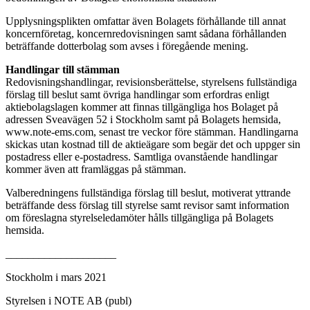
Upplysningsplikten omfattar även Bolagets förhållande till annat
koncernföretag, koncernredovisningen samt sådana förhållanden
beträffande dotterbolag som avses i föregående mening.
Handlingar till stämman
Redovisningshandlingar, revisionsberättelse, styrelsens fullständiga
förslag till beslut samt övriga handlingar som erfordras enligt
aktiebolagslagen kommer att finnas tillgängliga hos Bolaget på
adressen Sveavägen 52 i Stockholm samt på Bolagets hemsida,
www.note-ems.com, senast tre veckor före stämman. Handlingarna
skickas utan kostnad till de aktieägare som begär det och uppger sin
postadress eller e-postadress. Samtliga ovanstående handlingar
kommer även att framläggas på stämman.
Valberedningens fullständiga förslag till beslut, motiverat yttrande
beträffande dess förslag till styrelse samt revisor samt information
om föreslagna styrelseledamöter hålls tillgängliga på Bolagets
hemsida.
____________________
Stockholm i mars 2021
Styrelsen i NOTE AB (publ)