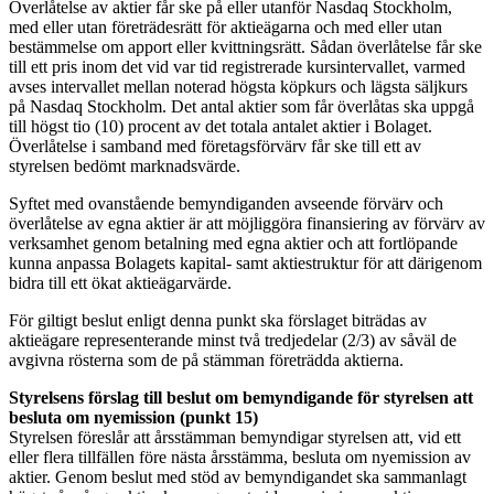
Överlåtelse av aktier får ske på eller utanför Nasdaq Stockholm,
med eller utan företrädesrätt för aktieägarna och med eller utan
bestämmelse om apport eller kvittningsrätt. Sådan överlåtelse får ske
till ett pris inom det vid var tid registrerade kursintervallet, varmed
avses intervallet mellan noterad högsta köpkurs och lägsta säljkurs
på Nasdaq Stockholm. Det antal aktier som får överlåtas ska uppgå
till högst tio (10) procent av det totala antalet aktier i Bolaget.
Överlåtelse i samband med företagsförvärv får ske till ett av
styrelsen bedömt marknadsvärde.
Syftet med ovanstående bemyndiganden avseende förvärv och
överlåtelse av egna aktier är att möjliggöra finansiering av förvärv av
verksamhet genom betalning med egna aktier och att fortlöpande
kunna anpassa Bolagets kapital- samt aktiestruktur för att därigenom
bidra till ett ökat aktieägarvärde.
För giltigt beslut enligt denna punkt ska förslaget biträdas av
aktieägare representerande minst två tredjedelar (2/3) av såväl de
avgivna rösterna som de på stämman företrädda aktierna.
Styrelsens förslag till beslut om bemyndigande för styrelsen att
besluta om nyemission (punkt 15)
Styrelsen föreslår att årsstämman bemyndigar styrelsen att, vid ett
eller flera tillfällen före nästa årsstämma, besluta om nyemission av
aktier. Genom beslut med stöd av bemyndigandet ska sammanlagt