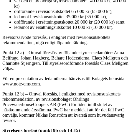
var och en av övriga styrelseledamöter: 140 000 kr (140 000
kr),
ordförande i revisionsutskottet 65 000 kr (65 000 kr),
ledamot i revisionsutskottet 35 000 kr (35 000 kr),
ordförande i ersättningsutskottet 20 000 kr (20 000 kr) samt
ledamot av ersättningsutskottet 10 000 kr (10 000 kr).
Revisorsarvode föreslås, i enlighet med revisionsutskottets
rekommendation, utgå enligt löpande räkning.
Punkt 12 a) – Omval föreslås av följande styrelseledamöter: Anna
Belfrage, Johan Hagberg, Bahare Hederstierna, Claes Mellgren och
Charlotte Stjerngren. Till styrelseordförande föreslås Claes Mellgren
väljas.
För en presentation av ledamöterna hänvisas till Bolagets hemsida
www.note-ems.com.
Punkt 12 b) – Omval föreslås, i enlighet med revisionsutskottets
rekommendation, av revisionsbolaget Öhrlings
PricewaterhouseCoopers AB (PwC) för tiden intill slutet av
nästkommande årsstämma. PwC har meddelat att för det fall PwC
omväljs, kommer Niklas Renström att kvarstå som huvudansvarig
revisor.
Styrelsens förslag (punkt 9b och 14-15)