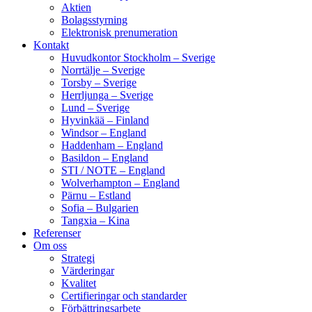
Aktien
Bolagsstyrning
Elektronisk prenumeration
Kontakt
Huvudkontor Stockholm – Sverige
Norrtälje – Sverige
Torsby – Sverige
Herrljunga – Sverige
Lund – Sverige
Hyvinkää – Finland
Windsor – England
Haddenham – England
Basildon – England
STI / NOTE – England
Wolverhampton – England
Pärnu – Estland
Sofia – Bulgarien
Tangxia – Kina
Referenser
Om oss
Strategi
Värderingar
Kvalitet
Certifieringar och standarder
Förbättringsarbete