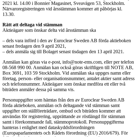
2021 kl. 14.00 i Bonnier Magasinet, Sveavägen 53, Stockholm.
Närvaroregistreringen vid årsstämman kommer att påbörjas kl.
13.30.
Rätt att deltaga vid stämman
Aktieägare som önskar delta vid årsstämman ska
– dels vara införd i den av Euroclear Sweden AB förda aktieboken
senast fredagen den 9 april 2021,
– dels anmäla sig till Bolaget senast tisdagen den 13 april 2021.
Anmälan kan göras via e-post, info@note-ems.com, eller per telefon
08-568 990 00. Anmälan kan också göras skriftligen till NOTE AB,
Box 3691, 103 59 Stockholm. Vid anmälan ska uppges namn eller
företag, person- eller organisationsnummer, antalet aktier samt adress
och telefonnummer. Aktieägare som önskar medföra ett eller två
biträden anmäler dessa på samma vis.
Personuppgifter som hämtas från den av Euroclear Sweden AB
förda aktieboken, anmälan och deltagande vid stämman samt
uppgifter om ställföreträdare, ombud och biträden kommer att
användas för registrering, upprättande av röstlängd för stämman
samt i förekommande fall, stämmoprotokoll. Personuppgifterna
hanteras i enlighet med dataskyddsförordningen
(Europaparlamentets och Rådets förordning (EU) 2016/679). För