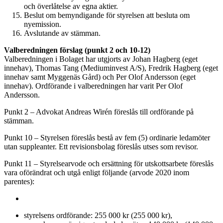
och överlåtelse av egna aktier.
Beslut om bemyndigande för styrelsen att besluta om
nyemission.
Avslutande av stämman.
Valberedningen förslag (punkt 2 och 10-12)
Valberedningen i Bolaget
har utgjorts av Johan Hagberg (eget
innehav), Thomas Tang (Mediuminvest A/S), Fredrik Hagberg (eget
innehav samt Myggenäs Gård) och Per Olof Andersson (eget
innehav). Ordförande i valberedningen har varit Per Olof
Andersson.
Punkt 2 – Advokat Andreas Wirén föreslås till ordförande på
stämman.
Punkt 10 – Styrelsen föreslås bestå av fem (5) ordinarie ledamöter
utan suppleanter. Ett revisionsbolag föreslås utses som revisor.
Punkt 11 – Styrelsearvode och ersättning för utskottsarbete föreslås
vara oförändrat och utgå enligt följande (arvode 2020 inom
parentes):
styrelsens ordförande: 255 000 kr (255 000 kr),