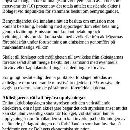
högst så många aktier kunna ges ut vid nyemission av aktier som
motsvarar tio (10) procent av det totala antalet utestående aktier i
Bolaget vid tidpunkten för stämmans beslut om bemyndigandet.
Bemyndigandet ska innefatta rätt att besluta om emission mot
kontant betalning, betalning med apportegendom eller betalning
genom kvittning. Emission mot kontant betalning och
kvittningsemission ska kunna ske med avvikelse från aktieägarnas
företrädesrätt under förutsättning att emissionen genomförs på
marknadsmässiga villkor.
Skälet till förslaget och möjligheten till avvikelse från aktieägarnas
företrädesrätt är att medge flexibilitet i samband med eventuella
förvärv eller kapitalanskaffningar i anledning av förvärv.
För giltigt beslut enligt denna punkt ska förslaget biträdas av
aktieägare representerande minst två tredjedelar (2/3) av såväl de
avgivna rösterna som de på stämman företrädda aktierna
.
Aktieägarens rätt att begära upplysningar
Enligt aktiebolagslagen ska styrelsen och den verkställande
direktören, om någon aktieägare begär det och styrelsen anser att det
kan ske utan väsentlig skada för Bolaget, vid stämman lämna
upplysningar om förhållanden som kan inverka på bedömningen av
ett ärende på dagordningen och förhållanden som kan inverka på
bedömningen av Bolagets ekonomiska situation.