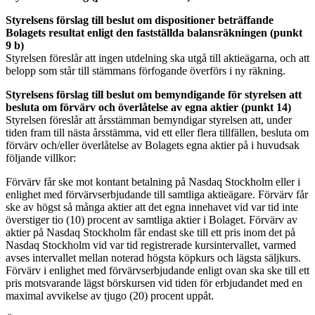
Styrelsens förslag till beslut om dispositioner beträffande
Bolagets resultat enligt den fastställda balansräkningen (punkt
9 b)
Styrelsen föreslår att ingen utdelning ska utgå till aktieägarna, och att
belopp som står till stämmans förfogande överförs i ny räkning.
Styrelsens förslag till beslut om bemyndigande för styrelsen att
besluta om förvärv och överlåtelse av egna aktier (punkt 14)
Styrelsen föreslår att årsstämman bemyndigar styrelsen att, under
tiden fram till nästa årsstämma,
vid ett eller flera tillfällen, besluta om
förvärv och/eller överlåtelse av Bolagets egna aktier på i huvudsak
följande villkor:
Förvärv får ske mot kontant betalning på Nasdaq Stockholm eller i
enlighet med förvärvserbjudande till samtliga aktieägare. Förvärv får
ske av högst så många aktier att det egna innehavet vid var tid inte
överstiger tio (10) procent av samtliga aktier i Bolaget. Förvärv av
aktier på Nasdaq Stockholm får endast ske till ett pris inom det på
Nasdaq Stockholm vid var tid registrerade kursintervallet, varmed
avses intervallet mellan noterad högsta köpkurs och lägsta säljkurs.
Förvärv i enlighet med förvärvserbjudande enligt ovan ska ske till ett
pris motsvarande lägst börskursen vid tiden för erbjudandet med en
maximal avvikelse av tjugo (20) procent uppåt.