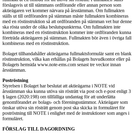
förslagsvis ut till stämmans ordförande eller annan person som
aktieägaren vet kommer närvara på årsstämman. Om fullmakten
ställs ut till ordföranden på stämman måste fullmakten kombineras
med en röstinstruktion så att ordföranden på stämman vet hur denne
ska rösta under de olika beslutspunkterna. Om fullmakten inte
kombineras med en röstinstruktion kommer inte ordföranden kunna
företräda aktieägaren på stämman. Fullmakten bör även i övriga fall
kombineras med en röstinstruktion.
Bolaget tillhandahåller aktieägarna fullmaktsformulär samt en blank
röstinstruktion, vilka kan erhållas på Bolagets huvudkontor eller på
Bolagets hemsida www.note-ems.com senast tre veckor innan
årsstämman.
Poströstning
Styrelsen i Bolaget har beslutat att aktieägarna i NOTE vid
årsstämman ska kunna utöva sin rösträtt via post och e-post enligt 3
§ lagen (2020:198) om tillfälliga undantag för att underlätta
genomförandet av bolags- och föreningsstämmor. Aktieägare som
önskar utöva sin rösträtt genom post ska skicka in formuläret för
poströstning till NOTE i enlighet med de instruktioner som anges i
formuläret.
FÖRSLAG TILL DAGORDNING