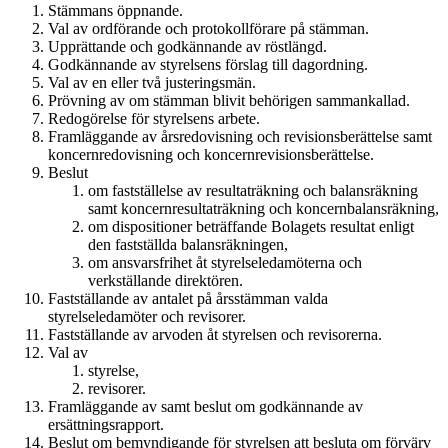
Stämmans öppnande.
Val av ordförande och protokollförare på stämman.
Upprättande och godkännande av röstlängd.
Godkännande av styrelsens förslag till dagordning.
Val av en eller två justeringsmän.
Prövning av om stämman blivit behörigen sammankallad.
Redogörelse för styrelsens arbete.
Framläggande av årsredovisning och revisionsberättelse samt
koncernredovisning och koncernrevisionsberättelse.
Beslut
om fastställelse av resultaträkning och balansräkning
samt koncernresultaträkning och koncernbalansräkning,
om dispositioner beträffande Bolagets resultat enligt
den fastställda balansräkningen,
om ansvarsfrihet åt styrelseledamöterna och
verkställande direktören.
Fastställande av antalet på årsstämman valda
styrelseledamöter och revisorer.
Fastställande av arvoden åt styrelsen och revisorerna.
Val av
styrelse,
revisorer.
Framläggande av samt beslut om godkännande av
ersättningsrapport.
Beslut om bemyndigande för styrelsen att besluta om förvärv