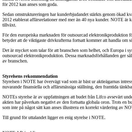
för 2012 kan anses som goda.
Sedan omstruktureringen har kunderbjudandet stärkts genom ökad kvali
2012 etablerat affärsrelationer med mer än 40 nya kunder. NOTE är kon
tillväxt.
För den europeiska marknaden för outsourcad elektronikproduktion fö
betyder att de viktigaste drivkrafterna fortsatt kommer att handla om sö
Det är mycket som talar för att branschen som helhet, och Europa i syn
outsourcad elektronikproduktion. Dessa marknadsförhållanden ger således
av branschen.
Styrelsens rekommendation
Styrelsen i NOTE har övervägt vad som är bäst ur aktieägarnas intre
nuvarande finansiella och affärsmässiga ställning, den framtida tänkba
NOTEs styrelse är av uppfattningen att budet från Lifco avsevärt und
aktien har påverkats negativt av den fortsatta globala oron. Trots en
som inte på något sätt kan anses illustrera en korrekt värdering av N
Till grund för uttalandet ligger en enig styrelse i NOTE.