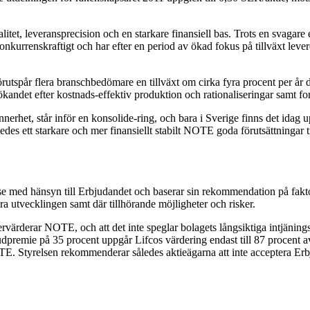
tet, leveransprecision och en starkare finansiell bas. Trots en svagare
kurrenskraftigt och har efter en period av ökad fokus på tillväxt lever
rutspår flera branschbedömare en tillväxt om cirka fyra procent per år
kandet efter kostnads-effektiv produktion och rationaliseringar samt forts
nerhet, står inför en konsolide-ring, och bara i Sverige finns det idag
 ett starkare och mer finansiellt stabilt NOTE goda förutsättningar till
sse med hänsyn till Erbjudandet och baserar sin rekommendation på fa
ra utvecklingen samt där tillhörande möjligheter och risker.
ervärderar NOTE, och att det inte speglar bolagets långsiktiga intjäni
 budpremie på 35 procent uppgår Lifcos värdering endast till 87 procent
OTE. Styrelsen rekommenderar således aktieägarna att inte acceptera Erb