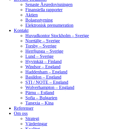
Senaste Årsredovisningen
Finansiella rapporter
Aktien
Bolagsstyrning
Elektronisk prenumeration
Kontakt
Huvudkontor Stockholm – Sverige
Norrtälje – Sverige
Torsby – Sverige
Herrljunga – Sverige
Lund – Sverige
Hyvinkää – Finland
Windsor – England
Haddenham – England
Basildon – England
STI / NOTE – England
Wolverhampton – England
Pärnu – Estland
Sofia – Bulgarien
Tangxia – Kina
Referenser
Om oss
Strategi
Värderingar
Kvalitet