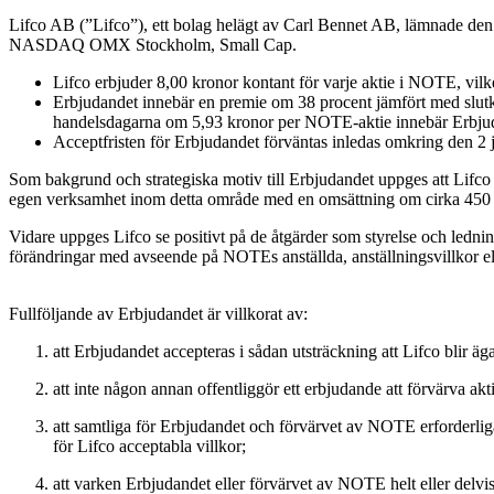
Lifco AB (”Lifco”), ett bolag helägt av Carl Bennet AB, lämnade den
NASDAQ OMX Stockholm, Small Cap.
Lifco erbjuder 8,00 kronor kontant för varje aktie i NOTE, vilke
Erbjudandet innebär en premie om 38 procent jämfört med slu
handelsdagarna om 5,93 kronor per NOTE-aktie innebär Erbju
Acceptfristen för Erbjudandet förväntas inledas omkring den 2 
Som bakgrund och strategiska motiv till Erbjudandet uppges att Lifc
egen verksamhet inom detta område med en omsättning om cirka 450 M
Vidare uppges Lifco se positivt på de åtgärder som styrelse och ledning
förändringar med avseende på NOTEs anställda, anställningsvillkor ell
Fullföljande av Erbjudandet är villkorat av:
att Erbjudandet accepteras i sådan utsträckning att Lifco blir ä
att inte någon annan offentliggör ett erbjudande att förvärva a
att samtliga för Erbjudandet och förvärvet av NOTE erforderliga
för Lifco acceptabla villkor;
att varken Erbjudandet eller förvärvet av NOTE helt eller delvis 