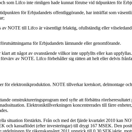
och som Lifco inte rimligen hade kunnat förutse vid tidpunkten för Erbj
dpunkten för Erbjudandets offentliggörande, har inträffat som väsentligt
ar;
av NOTE till Lifco är väsentligt felaktig, ofullständig eller vilseledan
 förutsättningarna för Erbjudandets lämnande eller genomförande.
år klart att något av ovanstående villkor inte uppfyllts eller kan uppfyllas
rvärv av NOTE. Lifco förbehåller sig rätten att helt eller delvis frånfalla
er för elektronikproduktion. NOTE tillverkar kretskort, delmontage oc
nde omstruktureringsprogram med syfte att förbättra rörelseresultatet
adssituation. Elektroniktillverkningen koncentrerades till färre enheter,
ades.
a situation förstärkts. Från och med det fjärde kvartalet 2010 kan NOTE
 och kassaflödet (efter investeringar) till drygt 167 MSEK. Den positiv
ade utdelningen för räkenskapsåret 2011 uppgick till 0,30 SEK/aktie, 