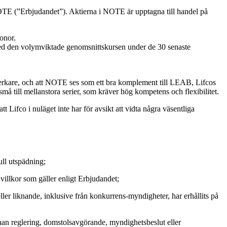
NOTE (”Erbjudandet”). Aktierna i NOTE är upptagna till handel på
onor.
d den volymviktade genomsnittskursen under de 30 senaste
verkare, och att NOTE ses som ett bra komplement till LEAB, Lifcos
ill mellanstora serier, som kräver hög kompetens och flexibilitet.
 Lifco i nuläget inte har för avsikt att vidta några väsentliga
ull utspädning;
villkor som gäller enligt Erbjudandet;
ler liknande, inklusive från konkurrens-myndigheter, har erhållits på
 annan reglering, domstolsavgörande, myndighetsbeslut eller