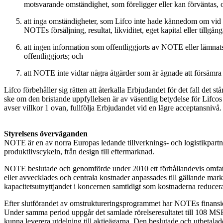
motsvarande omständighet, som föreligger eller kan förväntas, 
att inga omständigheter, som Lifco inte hade kännedom om vid ti
NOTEs försäljning, resultat, likviditet, eget kapital eller tillgång
att ingen information som offentliggjorts av NOTE eller lämnats 
offentliggjorts; och
att NOTE inte vidtar några åtgärder som är ägnade att försämra
Lifco förbehåller sig rätten att återkalla Erbjudandet för det fall det st
ske om den bristande uppfyllelsen är av väsentlig betydelse för Lifcos fö
avser villkor 1 ovan, fullfölja Erbjudandet vid en lägre acceptansnivå.
Styrelsens överväganden
NOTE är en av norra Europas ledande tillverknings- och logistikpartn
produktlivscykeln, från design till eftermarknad.
NOTE beslutade och genomförde under 2010 ett förhållandevis omfatta
eller avvecklades och centrala kostnader anpassades till gällande markn
kapacitetsutnyttjandet i koncernen samtidigt som kostnaderna reducer
Efter slutförandet av omstruktureringsprogrammet har NOTEs finansiell
Under samma period uppgår det samlade rörelseresultatet till 108 MSEK
kunna leverera utdelning till aktieägarna. Den beslutade och utbetal