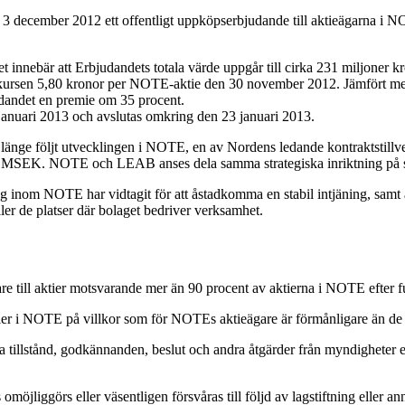
 3 december 2012 ett offentligt uppköpserbjudande till aktieägarna i 
t innebär att Erbjudandets totala
värde uppgår till cirka 231 miljoner kr
tkursen 5,80 kronor per NOTE-aktie den 30 november 2012. Jämfört me
dandet en premie om 35 procent.
januari 2013 och avslutas omkring den 23 januari 2013.
o länge följt utvecklingen i NOTE, en av Nordens ledande kontraktstill
SEK. NOTE och LEAB anses dela samma strategiska inriktning på små t
 inom NOTE har vidtagit för att åstadkomma en stabil intjäning, samt att
er de platser där bolaget bedriver verksamhet.
gare till aktier motsvarande mer än 90 procent av aktierna i NOTE efter f
ktier i NOTE på villkor som för NOTEs aktieägare är förmånligare än de 
 tillstånd, godkännanden, beslut och andra åtgärder från myndigheter el
omöjliggörs eller väsentligen försvåras till följd av lagstiftning eller