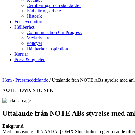
Certifieringar och standarder
Förbättringsarbete
Historik
För leverantörer
Hållbarhet
Communication On Progress
Medarbetare
Policyer
Hållbarhetsinspiration
Karriär
Press & nyheter
Hem
/
Pressmeddelande
/
Uttalande från NOTE ABs styrelse med anle
NOTE | OMX STO SEK
Uttalande från NOTE ABs styrelse med anl
Bakgrund
Med hänvisning till NASDAQ OMX Stockholms regler rörande offentli