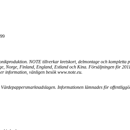
 99
onikproduktion. NOTE tillverkar kretskort, delmontage och kompletta p
erige, Norge, Finland, England, Estland och Kina. Försäljningen för 20
r information, vänligen besök www.note.eu.
ed Värdepappersmarknadslagen. Informationen lämnades för offentligg