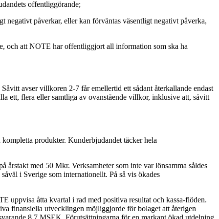
udandets offentliggörande;
 negativt påverkar, eller kan förväntas väsentligt negativt påverka,
de, och att NOTE har offentliggjort all information som ska ha
. Såvitt avser villkoren 2-7 får emellertid ett sådant återkallande endast
 ett, flera eller samtliga av ovanstående villkor, inklusive att, såvitt
h kompletta produkter. Kunderbjudandet täcker hela
 på årstakt med 50 Mkr. Verksamheter som inte var lönsamma såldes
 såväl i Sverige som internationellt. På så vis ökades
 uppvisa åtta kvartal i rad med positiva resultat och kassa-flöden.
a finansiella utvecklingen möjliggjorde för bolaget att återigen
motsvarande 8,7 MSEK. Förutsättningarna för en markant ökad utdelning