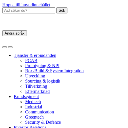
Hoppa till huvudinnehållet
Sök
Ändra språk
Tjänster & erbjudanden
PCAB
Prototyping & NPI
Box‑Build & System Integration
Utveckling
Sourcing & logistik
Tillverkning
Eftermarknad
Kundsegment
Medtech
Industrial
Communication
Greentech
Security & Defence
Investor Relations