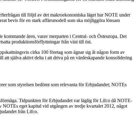
 efterfrågan till följd av det makroekonomiska läget har NOTE under
erat bevis för en stark affärsmodell som ska möjliggöra lönsam
 de kommande åren, varav merparten i Central- och Östeuropa. Det
atta produktionsförflyttningar från väst till öst.
 uppskattningsvis cirka 100 företag som ägnar sig åt någon form av
 att själva aktivt delta i att driva på en värdeskapande konsolidering
ktorer som styrelsen bedömt som relevanta för Erbjudandet; NOTEs
ngsförmåga. Tidpunkten för Erbjudandet var läglig för Lifco då NOTE-
 av NOTEs eget kapital vid utgången av tredje kvartalet 2012, något
judandet från Lifco.