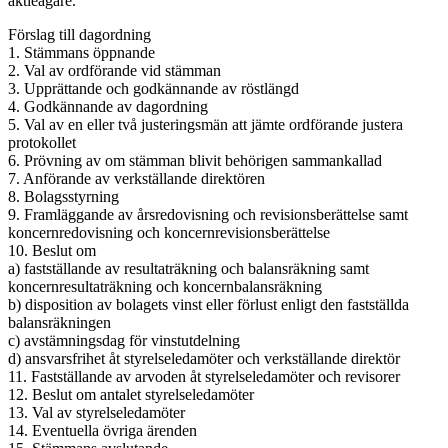
aktieägare.
Förslag till dagordning
1. Stämmans öppnande
2. Val av ordförande vid stämman
3. Upprättande och godkännande av röstlängd
4. Godkännande av dagordning
5. Val av en eller två justeringsmän att jämte ordförande justera
protokollet
6. Prövning av om stämman blivit behörigen sammankallad
7. Anförande av verkställande direktören
8. Bolagsstyrning
9. Framläggande av årsredovisning och revisionsberättelse samt
koncernredovisning och koncernrevisionsberättelse
10. Beslut om
a) fastställande av resultaträkning och balansräkning samt
koncernresultaträkning och koncernbalansräkning
b) disposition av bolagets vinst eller förlust enligt den fastställda
balansräkningen
c) avstämningsdag för vinstutdelning
d) ansvarsfrihet åt styrelseledamöter och verkställande direktör
11. Fastställande av arvoden åt styrelseledamöter och revisorer
12. Beslut om antalet styrelseledamöter
13. Val av styrelseledamöter
14. Eventuella övriga ärenden