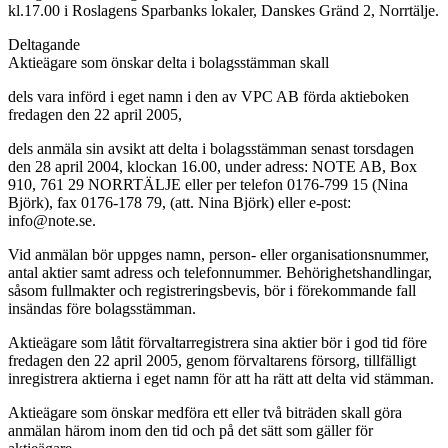
kl.17.00 i Roslagens Sparbanks lokaler, Danskes Gränd 2, Norrtälje.
Deltagande
Aktieägare som önskar delta i bolagsstämman skall
dels vara införd i eget namn i den av VPC AB förda aktieboken
fredagen den 22 april 2005,
dels anmäla sin avsikt att delta i bolagsstämman senast torsdagen
den 28 april 2004, klockan 16.00, under adress: NOTE AB, Box
910, 761 29 NORRTÄLJE eller per telefon 0176-799 15 (Nina
Björk), fax 0176-178 79, (att. Nina Björk) eller e-post:
info@note.se.
Vid anmälan bör uppges namn, person- eller organisationsnummer,
antal aktier samt adress och telefonnummer. Behörighetshandlingar,
såsom fullmakter och registreringsbevis, bör i förekommande fall
insändas före bolagsstämman.
Aktieägare som låtit förvaltarregistrera sina aktier bör i god tid före
fredagen den 22 april 2005, genom förvaltarens försorg, tillfälligt
inregistrera aktierna i eget namn för att ha rätt att delta vid stämman.
Aktieägare som önskar medföra ett eller två biträden skall göra
anmälan härom inom den tid och på det sätt som gäller för