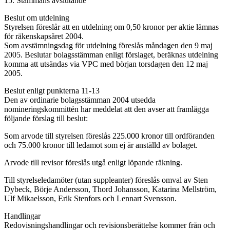
15. Stämmans avslutande
Beslut om utdelning
Styrelsen föreslår att en utdelning om 0,50 kronor per aktie lämnas
för räkenskapsåret 2004.
Som avstämningsdag för utdelning föreslås måndagen den 9 maj
2005. Beslutar bolagsstämman enligt förslaget, beräknas utdelning
komma att utsändas via VPC med början torsdagen den 12 maj
2005.
Beslut enligt punkterna 11-13
Den av ordinarie bolagsstämman 2004 utsedda
nomineringskommittén har meddelat att den avser att framlägga
följande förslag till beslut:
Som arvode till styrelsen föreslås 225.000 kronor till ordföranden
och 75.000 kronor till ledamot som ej är anställd av bolaget.
Arvode till revisor föreslås utgå enligt löpande räkning.
Till styrelseledamöter (utan suppleanter) föreslås omval av Sten
Dybeck, Börje Andersson, Thord Johansson, Katarina Mellström,
Ulf Mikaelsson, Erik Stenfors och Lennart Svensson.
Handlingar
Redovisningshandlingar och revisionsberättelse kommer från och