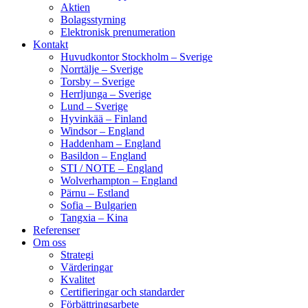
Aktien
Bolagsstyrning
Elektronisk prenumeration
Kontakt
Huvudkontor Stockholm – Sverige
Norrtälje – Sverige
Torsby – Sverige
Herrljunga – Sverige
Lund – Sverige
Hyvinkää – Finland
Windsor – England
Haddenham – England
Basildon – England
STI / NOTE – England
Wolverhampton – England
Pärnu – Estland
Sofia – Bulgarien
Tangxia – Kina
Referenser
Om oss
Strategi
Värderingar
Kvalitet
Certifieringar och standarder
Förbättringsarbete