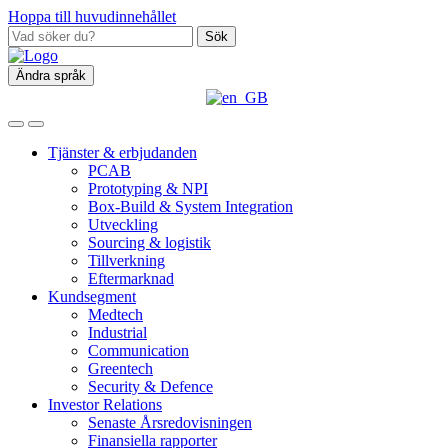
Hoppa till huvudinnehållet
Sök
Ändra språk
Tjänster & erbjudanden
PCAB
Prototyping & NPI
Box‑Build & System Integration
Utveckling
Sourcing & logistik
Tillverkning
Eftermarknad
Kundsegment
Medtech
Industrial
Communication
Greentech
Security & Defence
Investor Relations
Senaste Årsredovisningen
Finansiella rapporter