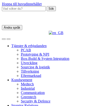
Hoppa till huvudinnehållet
Sök
Ändra språk
Tjänster & erbjudanden
PCAB
Prototyping & NPI
Box‑Build & System Integration
Utveckling
Sourcing & logistik
Tillverkning
Eftermarknad
Kundsegment
Medtech
Industrial
Communication
Greentech
Security & Defence
Investor Relations