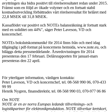
avyttringen ska bidra positivt till rörelseresultatet redan under 2015.
Främst som en följd av ökade volymer och en fortsatt stabil
kostnadsutveckling förbättrades vårt rörelseresultat för helåret med
22,8 MSEK till 31,8 MSEK.
Kassaflödet var positivt och NOTEs balansräkning är fortsatt stark
med en soliditet om 44%", säger
Peter Laveson, VD och
koncernchef.
NOTEs bokslutskommuniké för 2014 finns från och med idag
tillgänglig i pdf-format på koncernens hemsida, www.note.eu, och
biläggs detta pressmeddelande. Årsredovisningen för 2014
presenteras den 17 februari. Delårsrapporten för januari-mars
presenteras den 22 april.
För ytterligare information, vänligen kontakta:
Peter Laveson, VD och koncernchef, tel. 08-568 990 06, 070-433
99 99
Henrik Nygren, finansdirektör, tel. 08-568 990 03, 070-977 06 86
Om NOTE
NOTE är en av norra Europas ledande tillverknings- och
logistikpartner för elektronikproduktion. NOTE tillverkar kretskort,