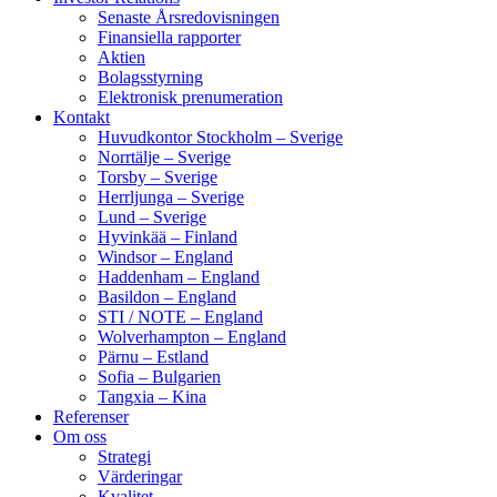
Senaste Årsredovisningen
Finansiella rapporter
Aktien
Bolagsstyrning
Elektronisk prenumeration
Kontakt
Huvudkontor Stockholm – Sverige
Norrtälje – Sverige
Torsby – Sverige
Herrljunga – Sverige
Lund – Sverige
Hyvinkää – Finland
Windsor – England
Haddenham – England
Basildon – England
STI / NOTE – England
Wolverhampton – England
Pärnu – Estland
Sofia – Bulgarien
Tangxia – Kina
Referenser
Om oss
Strategi
Värderingar
Kvalitet