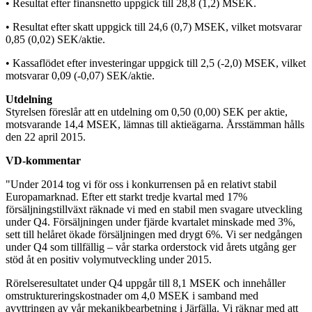
• Resultat efter finansnetto uppgick till 28,8 (1,2) MSEK.
• Resultat efter skatt uppgick till 24,6 (0,7) MSEK, vilket motsvarar
0,85 (0,02) SEK/aktie.
• Kassaflödet efter investeringar uppgick till 2,5 (-2,0) MSEK, vilket
motsvarar 0,09 (-0,07) SEK/aktie.
Utdelning
Styrelsen föreslår att en utdelning om 0,50 (0,00) SEK per aktie,
motsvarande 14,4 MSEK, lämnas till aktieägarna. Årsstämman hålls
den 22 april 2015.
VD-kommentar
"Under 2014 tog vi för oss i konkurrensen på en relativt stabil
Europamarknad. Efter ett starkt tredje kvartal med 17%
försäljningstillväxt räknade vi med en stabil men svagare utveckling
under Q4. Försäljningen under fjärde kvartalet minskade med 3%,
sett till helåret ökade försäljningen med drygt 6%. Vi ser nedgången
under Q4 som tillfällig – vår starka orderstock vid årets utgång ger
stöd åt en positiv volymutveckling under 2015.
Rörelseresultatet under Q4 uppgår till 8,1 MSEK och innehåller
omstruktureringskostnader om 4,0
MSEK i samband med
avyttringen av vår mekanikbearbetning i Järfälla. Vi räknar med att