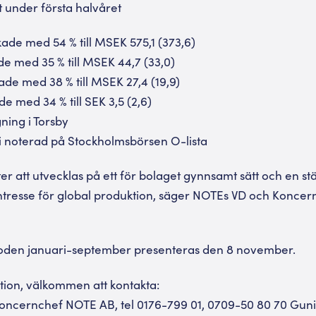
xt under första halvåret
ade med 54 % till MSEK 575,1 (373,6)
de med 35 % till MSEK 44,7 (33,0)
kade med 38 % till MSEK 27,4 (19,9)
de med 34 % till SEK 3,5 (2,6)
ning i Torsby
i noterad på Stockholmsbörsen O-lista
er att utvecklas på ett för bolaget gynnsamt sätt och en st
tresse för global produktion, säger NOTEs VD och Koncern
ioden januari-september presenteras den 8 november.
ation, välkommen att kontakta:
Koncernchef NOTE AB, tel 0176-799 01, 0709-50 80 70 Gunil