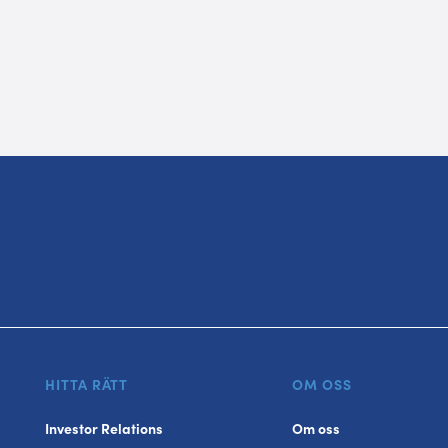
HITTA RÄTT
OM OSS
Investor Relations
Om oss