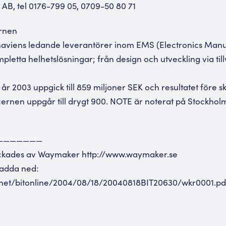
AB, tel 0176-799 05, 0709-50 80 71
rnen
aviens ledande leverantörer inom EMS (Electronics Manuf
letta helhetslösningar; från design och utveckling via tillv
r 2003 uppgick till 859 miljoner SEK och resultatet före ska
ncernen uppgår till drygt 900. NOTE är noterat på Stockhol
———————
ickades av Waymaker http://www.waymaker.se
 ladda ned:
net/bitonline/2004/08/18/20040818BIT20630/wkr0001.pd