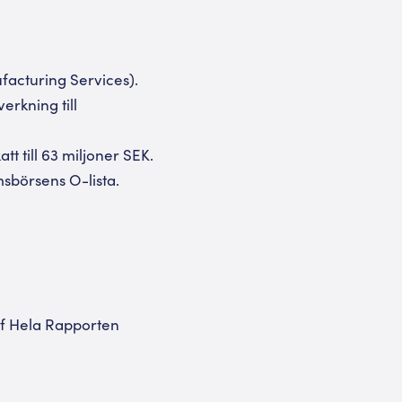
acturing Services).
erkning till
tt till 63 miljoner SEK.
msbörsens O-lista.
f Hela Rapporten