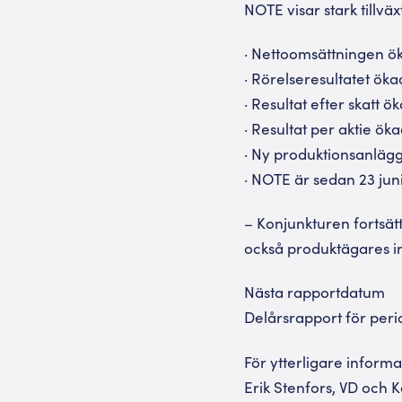
NOTE visar stark tillvä
· Nettoomsättningen ök
· Rörelseresultatet öka
· Resultat efter skatt ö
· Resultat per aktie öka
· Ny produktionsanlägg
· NOTE är sedan 23 jun
– Konjunkturen fortsätt
också produktägares in
Nästa rapportdatum
Delårsrapport för per
För ytterligare inform
Erik Stenfors, VD och 