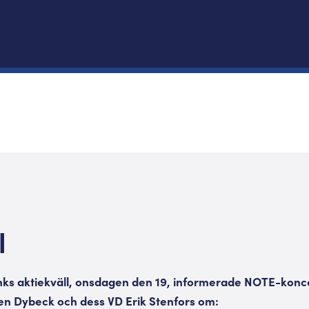
l
nks aktiekväll, onsdagen den 19, informerade NOTE-kon
en Dybeck och dess VD Erik Stenfors om: