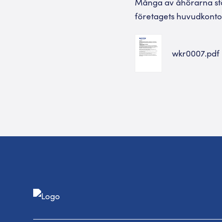
Många av åhörarna stä
företagets huvudkontor 
wkr0007.pdf