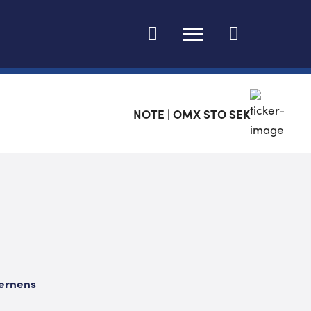
Ändra språk
NOTE | OMX STO SEK
cernens