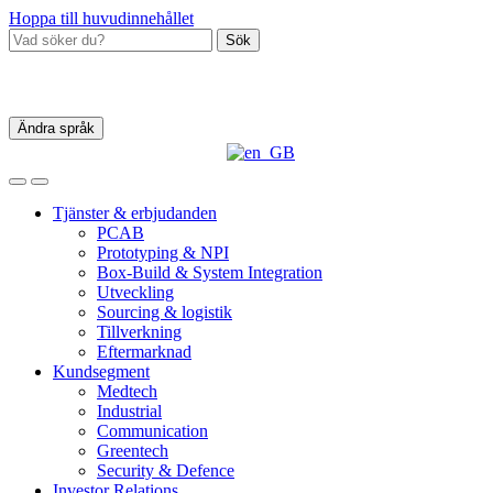
Hoppa till huvudinnehållet
Sök
Ändra språk
Tjänster & erbjudanden
PCAB
Prototyping & NPI
Box‑Build & System Integration
Utveckling
Sourcing & logistik
Tillverkning
Eftermarknad
Kundsegment
Medtech
Industrial
Communication
Greentech
Security & Defence
Investor Relations