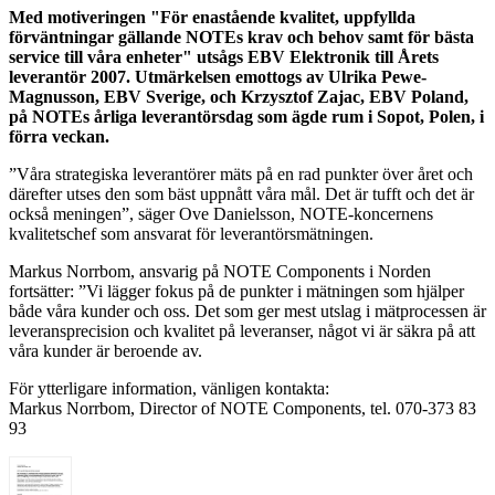
Med motiveringen "För enastående kvalitet, uppfyllda
förväntningar gällande NOTEs krav och behov samt för bästa
service till våra enheter" utsågs EBV Elektronik till Årets
leverantör 2007. Utmärkelsen emottogs av Ulrika Pewe-
Magnusson, EBV Sverige, och Krzysztof Zajac, EBV Poland,
på NOTEs årliga leverantörsdag som ägde rum i Sopot, Polen, i
förra veckan.
”Våra strategiska leverantörer mäts på en rad punkter över året och
därefter utses den som bäst uppnått våra mål. Det är tufft och det är
också meningen”, säger Ove Danielsson, NOTE-koncernens
kvalitetschef som ansvarat för leverantörsmätningen.
Markus Norrbom, ansvarig på NOTE Components i Norden
fortsätter: ”Vi lägger fokus på de punkter i mätningen som hjälper
både våra kunder och oss. Det som ger mest utslag i mätprocessen är
leveransprecision och kvalitet på leveranser, något vi är säkra på att
våra kunder är beroende av.
För ytterligare information, vänligen kontakta:
Markus Norrbom, Director of NOTE Components, tel. 070-373 83
93