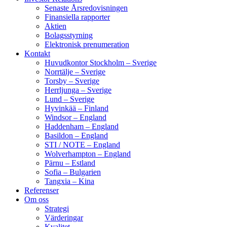
Senaste Årsredovisningen
Finansiella rapporter
Aktien
Bolagsstyrning
Elektronisk prenumeration
Kontakt
Huvudkontor Stockholm – Sverige
Norrtälje – Sverige
Torsby – Sverige
Herrljunga – Sverige
Lund – Sverige
Hyvinkää – Finland
Windsor – England
Haddenham – England
Basildon – England
STI / NOTE – England
Wolverhampton – England
Pärnu – Estland
Sofia – Bulgarien
Tangxia – Kina
Referenser
Om oss
Strategi
Värderingar
Kvalitet