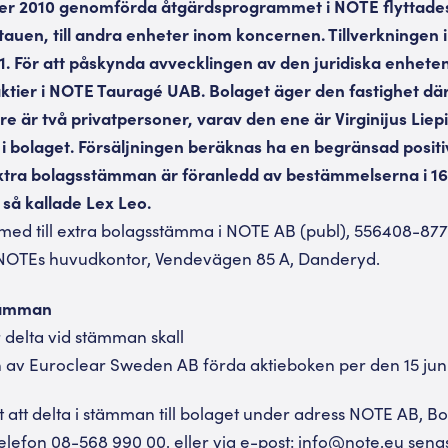
er 2010 genomförda åtgärdsprogrammet i NOTE flyttades 
auen, till andra enheter inom koncernen. Tillverkningen 
11. För att påskynda avvecklingen av den juridiska enhete
aktier i NOTE Tauragé UAB. Bolaget äger den fastighet dä
re är två privatpersoner, varav den ene är Virginijus Liep
r i bolaget. Försäljningen beräknas ha en begränsad posi
extra bolagsstämman är föranledd av bestämmelserna i 1
så kallade Lex Leo.
med till extra bolagsstämma i NOTE AB (publ), 556408-877
 på NOTEs huvudkontor, Vendevägen 85 A, Danderyd.
stämman
delta vid stämman skall
en av Euroclear Sweden AB förda aktieboken per den 15 juni
t att delta i stämman till bolaget under adress NOTE AB, Box
elefon 08-568 990 00, eller via e-post: info@note.eu sen