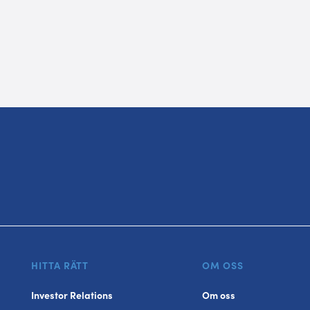
HITTA RÄTT
OM OSS
Investor Relations
Om oss