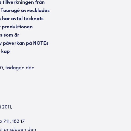
tillverkningen från
i Tauragé avvecklades
n har avtal tecknats
r produktionen
is som är
tiv påverkan på NOTEs
6 kap
0, tisdagen den
 2011,
 711, 182 17
ast onsdagen den