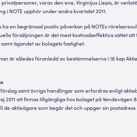
privatpersoner, varav den ene, Virginijus Liepis, är verkstä
ing i NOTE upphör under andra kvartalet 2011.
 ha en begränsad positiv påverkan på NOTEs rörelseresulta
lla försäljningen är det mest kostnadseffektiva sättet att 
samt ägandet av bolagets fastighet.
an är således föranledd av bestämmelserna i 16 kap Akti
an
a förslag samt övriga handlingar som erfordras enligt akt
j 2011 att finnas tillgängliga hos bolaget på Vendevägen 8
ill de aktieägare som begär det och uppger sin postadress 