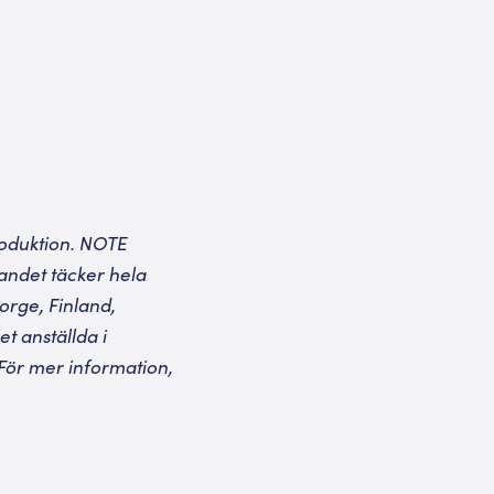
roduktion. NOTE
dandet täcker hela
orge, Finland,
et anställda i
För mer information,