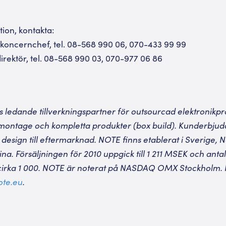
tion, kontakta:
 koncernchef, tel. 08-568 990 06, 070-433 99 99
irektör, tel. 08-568 990 03, 070-977 06 86
 ledande tillverkningspartner för outsourcad elektronikp
delmontage och kompletta produkter (box build). Kunderbju
 design till eftermarknad. NOTE finns etablerat i Sverige, N
na. Försäljningen för 2010 uppgick till 1 211 MSEK och antal
 cirka 1 000. NOTE är noterat på NASDAQ OMX Stockholm. 
te.eu
.