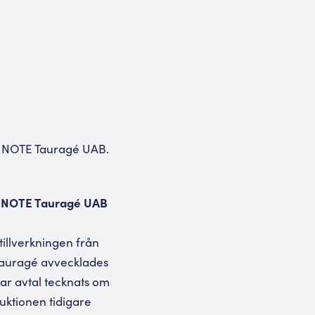
r i NOTE Tauragé UAB.
r i NOTE Tauragé UAB
illverkningen från
 Tauragé avvecklades
har avtal tecknats om
uktionen tidigare