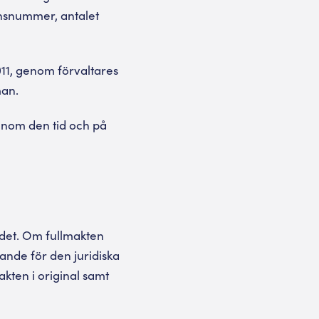
ionsnummer, antalet
2011, genom förvaltares
man.
inom den tid och på
det. Om fullmakten
rande för den juridiska
kten i original samt