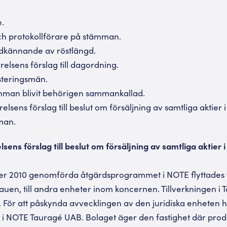
.
ch protokollförare på stämman.
dkännande av röstlängd.
elsens förslag till dagordning.
usteringsmän.
mman blivit behörigen sammankallad.
lsens förslag till beslut om försäljning av samtliga aktie
man.
ens förslag till beslut om försäljning av samtliga aktie
er 2010 genomförda åtgärdsprogrammet i NOTE flyttades t
uen, till andra enheter inom koncernen. Tillverkningen i
1. För att påskynda avvecklingen av den juridiska enheten 
ier i NOTE Tauragé UAB. Bolaget äger den fastighet där prod