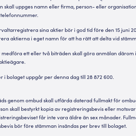
lan skall uppges namn eller firma, person- eller organisat
h telefonnummer.
rvaltarregistrera sina aktier bör i god tid före den 15 juni 
istrera aktierna i eget namn för att ha rätt att delta vid stäm
medföra ett eller två biträden skall göra anmälan därom 
 aktieägare.
er i bolaget uppgår per denna dag till 28 872 600.
äds genom ombud skall utfärda daterad fullmakt för ombu
rson skall bestyrkt kopia av registreringsbevis eller motsva
streringsbeviset får inte vara äldre än sex månader. Fullma
sbevis bör före stämman insändas per brev till bolaget.