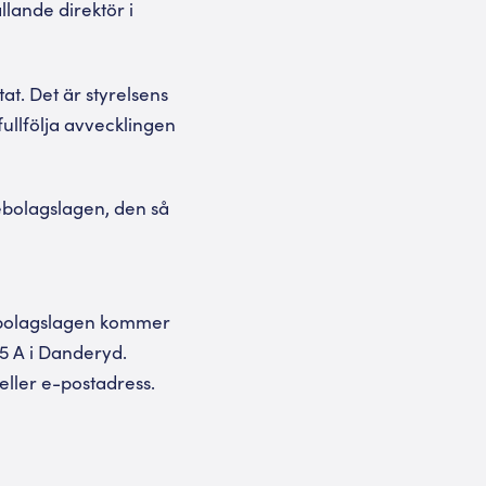
llande direktör i
t. Det är styrelsens
fullfölja avvecklingen
ebolagslagen, den så
iebolagslagen kommer
5 A i Danderyd.
eller e-postadress.