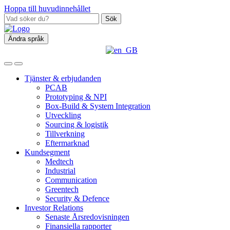
Hoppa till huvudinnehållet
Sök
Ändra språk
Tjänster & erbjudanden
PCAB
Prototyping & NPI
Box‑Build & System Integration
Utveckling
Sourcing & logistik
Tillverkning
Eftermarknad
Kundsegment
Medtech
Industrial
Communication
Greentech
Security & Defence
Investor Relations
Senaste Årsredovisningen
Finansiella rapporter