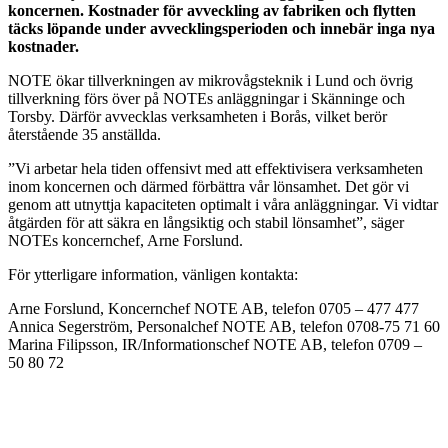
koncernen. Kostnader för avveckling av fabriken och flytten
täcks löpande under avvecklingsperioden och innebär inga nya
kostnader.
NOTE ökar tillverkningen av mikrovågsteknik i Lund och övrig
tillverkning förs över på NOTEs anläggningar i Skänninge och
Torsby. Därför avvecklas verksamheten i Borås, vilket berör
återstående 35 anställda.
”Vi arbetar hela tiden offensivt med att effektivisera verksamheten
inom koncernen och därmed förbättra vår lönsamhet. Det gör vi
genom att utnyttja kapaciteten optimalt i våra anläggningar. Vi vidtar
åtgärden för att säkra en långsiktig och stabil lönsamhet”, säger
NOTEs koncernchef, Arne Forslund.
För ytterligare information, vänligen kontakta:
Arne Forslund, Koncernchef NOTE AB, telefon 0705 – 477 477
Annica Segerström, Personalchef NOTE AB, telefon 0708-75 71 60
Marina Filipsson, IR/Informationschef NOTE AB, telefon 0709 –
50 80 72