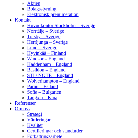
Aktien
Bolagsstyrning
Elektronisk prenumeration
Kontakt
Huvudkontor Stockholm – Sverige
Norrtälje – Sverige
Torsby – Sverige
Herrljunga – Sverige
Lund – Sverige
Hyvinkää – Finland
Windsor – England
Haddenham – England
Basildon – England
STI / NOTE – England
Wolverhampton – England
Pärnu – Estland
Sofia – Bulgarien
Tangxia – Kina
Referenser
Om oss
Strategi
Värderingar
Kvalitet
Certifieringar och standarder
Förbättringsarbete