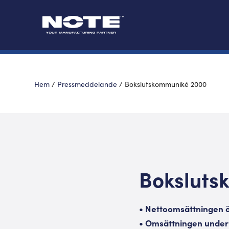
Hem
/
Pressmeddelande
/
Bokslutskommuniké 2000
Boksluts
• Nettoomsättningen ö
• Omsättningen under t