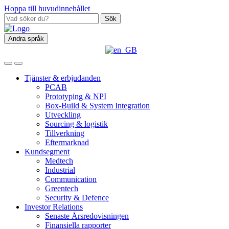
Hoppa till huvudinnehållet
Sök
Ändra språk
Tjänster & erbjudanden
PCAB
Prototyping & NPI
Box‑Build & System Integration
Utveckling
Sourcing & logistik
Tillverkning
Eftermarknad
Kundsegment
Medtech
Industrial
Communication
Greentech
Security & Defence
Investor Relations
Senaste Årsredovisningen
Finansiella rapporter