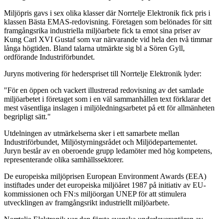
Miljöpris gavs i sex olika klasser där Norrtelje Elektronik fick pris i
klassen Bästa EMAS-redovisning. Företagen som belönades för sitt
framgångsrika industriella miljöarbete fick ta emot sina priser av
Kung Carl XVI Gustaf som var närvarande vid hela den två timmar
långa högtiden. Bland talarna utmärkte sig bl a Sören Gyll,
ordförande Industriförbundet.
Juryns motivering för hederspriset till Norrtelje Elektronik lyder:
"För en öppen och vackert illustrerad redovisning av det samlade
miljöarbetet i företaget som i en väl sammanhållen text förklarar det
mest väsentliga inslagen i miljöledningsarbetet på ett för allmänheten
begripligt sätt."
Utdelningen av utmärkelserna sker i ett samarbete mellan
Industriförbundet, Miljöstyrningsrådet och Miljödepartementet.
Juryn består av en oberoende grupp ledamöter med hög kompetens,
representerande olika samhällssektorer.
De europeiska miljöprisen European Environment Awards (EEA)
instiftades under det europeiska miljöåret 1987 på initiativ av EU-
kommissionen och FN:s miljöorgan UNEP för att stimulera
utvecklingen av framgångsrikt industriellt miljöarbete.