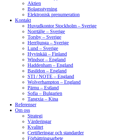
Aktien
Bolagsstyrning
Elektronisk prenumeration
Kontakt
Huvudkontor Stockholm – Sverige
Norrtälje – Sverige
Torsby – Sverige
Herrljunga – Sverige
Lund – Sverige
Hyvinkää – Finland
Windsor – England
Haddenham – England
Basildon – England
STI / NOTE – England
Wolverhampton – England
Pärnu – Estland
Sofia – Bulgarien
Tangxia – Kina
Referenser
Om oss
Strategi
Värderingar
Kvalitet
Certifieringar och standarder
Förbättringsarbete