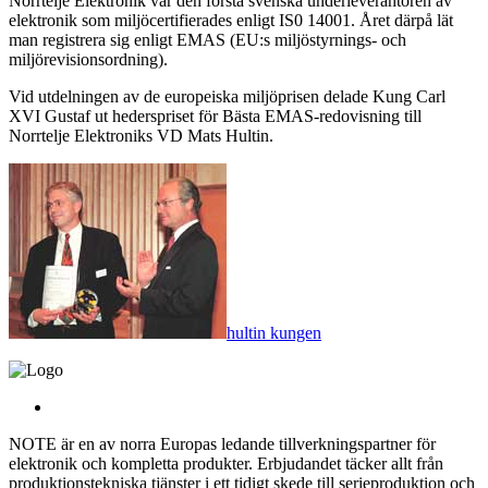
Norrtelje Elektronik var den första svenska underleverantören av
elektronik som miljöcertifierades enligt IS0 14001. Året därpå lät
man registrera sig enligt EMAS (EU:s miljöstyrnings- och
miljörevisionsordning).
Vid utdelningen av de europeiska miljöprisen delade Kung Carl
XVI Gustaf ut hederspriset för Bästa EMAS-redovisning till
Norrtelje Elektroniks VD Mats Hultin.
hultin kungen
NOTE är en av norra Europas ledande tillverkningspartner för
elektronik och kompletta produkter. Erbjudandet täcker allt från
produktionstekniska tjänster i ett tidigt skede till serieproduktion och