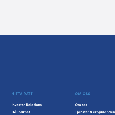
HITTA RÄTT
OM OSS
Investor Relations
Om oss
Hållbarhet
Tjänster & erbjudanden