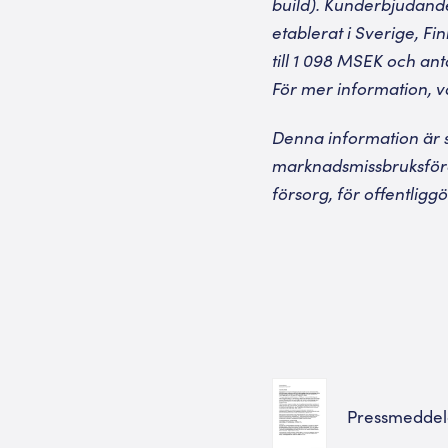
build). Kunderbjudande
etablerat i Sverige, F
till 1 098 MSEK och an
För mer information, 
Denna information är s
marknadsmissbruksför
försorg, för offentlig
Pressmedde