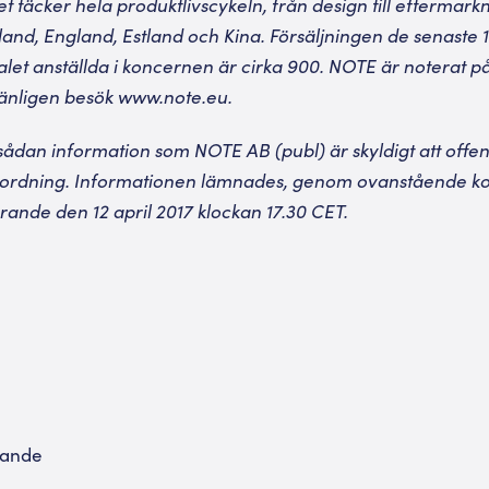
t täcker hela produktlivscykeln, från design till eftermark
inland, England, Estland och Kina. Försäljningen de senast
talet anställda i koncernen är cirka 900. NOTE är noterat 
vänligen besök www.note.eu.
ådan information som NOTE AB (publ) är skyldigt att offent
ordning. Informationen lämnades, genom ovanstående ko
görande den
12 april 2017 klockan 17.30 CET.
lande