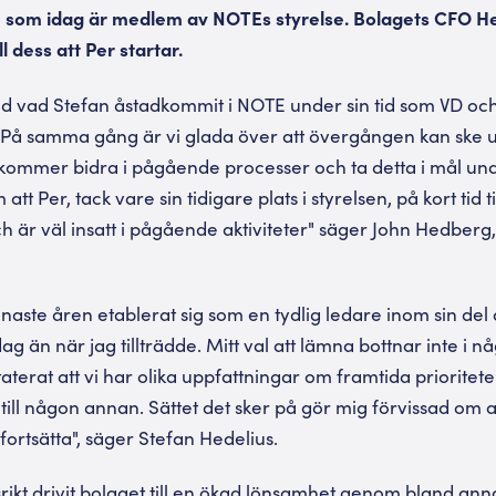
, som idag är medlem av NOTEs styrelse. Bolagets CFO He
ll dess att Per startar.
d vad Stefan åstadkommit i NOTE under sin tid som VD och
t. På samma gång är vi glada över att övergången kan ske
 kommer bidra i pågående processer och ta detta i mål un
 Per, tack vare sin tidigare plats i styrelsen, på kort tid t
 är väl insatt i pågående aktiviteter" säger John Hedberg
aste åren etablerat sig som en tydlig ledare inom sin de
ag än när jag tillträdde. Mitt val att lämna bottnar inte i n
aterat att vi har olika uppfattningar om framtida prioriteter
till någon annan. Sättet det sker på gör mig förvissad om a
ortsätta", säger Stefan Hedelius.
ikt drivit bolaget till en ökad lönsamhet genom bland ann