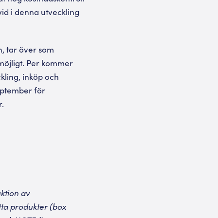
vid i denna utveckling
, tar över som
m möjligt. Per kommer
kling, inköp och
september för
r.
ktion av
tta produkter (box