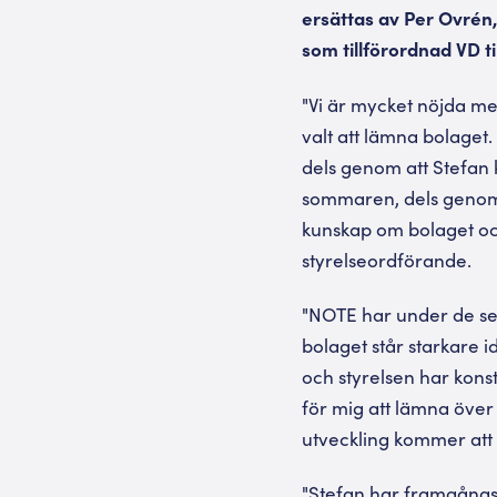
ersättas av Per Ovrén
som tillförordnad VD ti
"Vi är mycket nöjda me
valt att lämna bolage
dels genom att Stefan
sommaren, dels genom att
kunskap om bolaget och
styrelseordförande.
"NOTE har under de sen
bolaget står starkare id
och styrelsen har konst
för mig att lämna över 
utveckling kommer att f
"Stefan har framgångsr