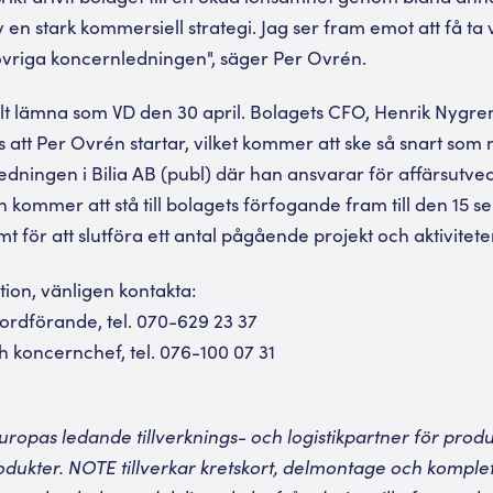
n stark kommersiell strategi. Jag ser fram emot att få ta 
vriga koncernledningen", säger Per Ovrén.
t lämna som VD den 30 april. Bolagets CFO, Henrik Nygren
ess att Per Ovrén startar, vilket kommer att ske så snart so
dningen i Bilia AB (publ) där han ansvarar för affärsutvec
n kommer att stå till bolagets förfogande fram till den 15 
mt för att slutföra ett antal pågående projekt och aktivitete
tion, vänligen kontakta:
ordförande, tel. 070-629 23 37
h koncernchef, tel. 076-100 07 31
ropas ledande tillverknings- och logistikpartner för produ
dukter. NOTE tillverkar kretskort, delmontage och komple