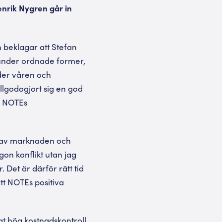
nrik Nygren går in
 beklagar att Stefan
 under ordnade former,
der våren och
illgodogjort sig en god
, NOTEs
l av marknaden och
ågon konflikt utan jag
. Det är därför rätt tid
tt NOTEs positiva
at hög kostnadskontroll