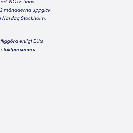
nad. NOTE finns
e 12 månaderna uppgick
på Nasdaq Stockholm.
liggöra enligt EU:s
ntaktpersoners