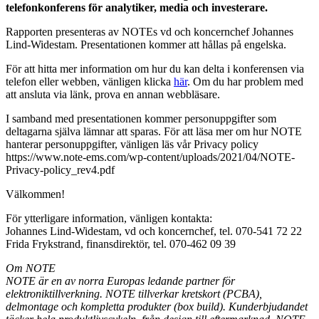
telefonkonferens för analytiker, media och investerare.
Rapporten presenteras av NOTEs vd och koncernchef Johannes
Lind-Widestam. Presentationen kommer att hållas på engelska.
För att hitta mer information om hur du kan delta i konferensen via
telefon eller webben, vänligen klicka
här
. Om du har problem med
att ansluta via länk, prova en annan webbläsare.
I samband med presentationen kommer personuppgifter som
deltagarna själva lämnar att sparas. För att läsa mer om hur NOTE
hanterar personuppgifter, vänligen läs vår Privacy policy
https://www.note-ems.com/wp-content/uploads/2021/04/NOTE-
Privacy-policy_rev4.pdf
Välkommen!
För ytterligare information, vänligen kontakta:
Johannes Lind-Widestam, vd och koncernchef, tel. 070-541 72 22
Frida Frykstrand, finansdirektör, tel. 070-462 09 39
Om NOTE
NOTE är en av norra Europas ledande partner för
elektroniktillverkning. NOTE tillverkar kretskort (PCBA),
delmontage och kompletta produkter (box build). Kunderbjudandet