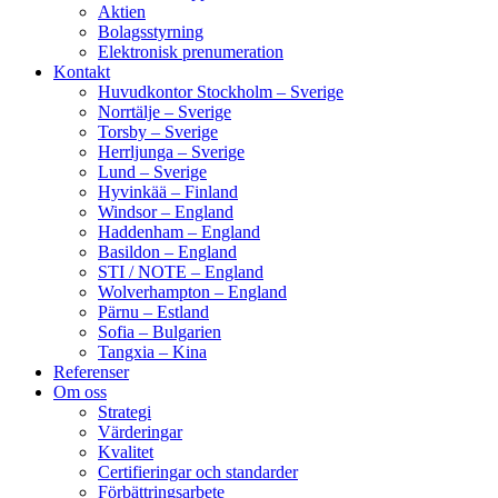
Aktien
Bolagsstyrning
Elektronisk prenumeration
Kontakt
Huvudkontor Stockholm – Sverige
Norrtälje – Sverige
Torsby – Sverige
Herrljunga – Sverige
Lund – Sverige
Hyvinkää – Finland
Windsor – England
Haddenham – England
Basildon – England
STI / NOTE – England
Wolverhampton – England
Pärnu – Estland
Sofia – Bulgarien
Tangxia – Kina
Referenser
Om oss
Strategi
Värderingar
Kvalitet
Certifieringar och standarder
Förbättringsarbete