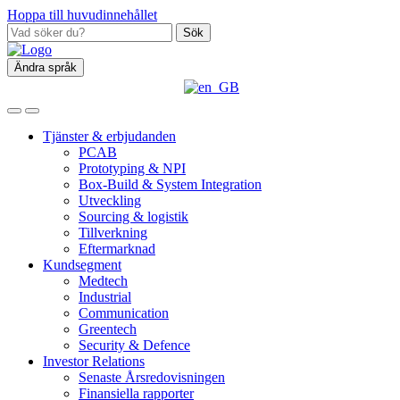
Hoppa till huvudinnehållet
Sök
Ändra språk
Tjänster & erbjudanden
PCAB
Prototyping & NPI
Box‑Build & System Integration
Utveckling
Sourcing & logistik
Tillverkning
Eftermarknad
Kundsegment
Medtech
Industrial
Communication
Greentech
Security & Defence
Investor Relations
Senaste Årsredovisningen
Finansiella rapporter