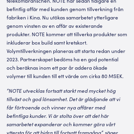
telekombranschen. NOTE har sedan tidigare en
befintlig affär med kunden genom tillverkning från
fabriken i Kina. Nu utökas samarbetet ytterligare
genom vinsten av en affär av existerande
produkter. NOTE kommer att tillverka produkter som
inkluderar box build samt kretskort.
Volymtillverkningen planeras att starta redan under
2023. Partnerskapet bedöms ha en god potential
och beräknas inom ett par år addera ökade
volymer till kunden till ett värde om cirka 80 MSEK.
”NOTE utvecklas fortsatt starkt med mycket hög
tillväxt och god lönsamhet. Det är glädjande att vi
får förtroende och vinner nya affärer med
befintliga kunder. Vi är stolta över att det här
samarbetet expanderar och kommer göra vårt
yttersta för att bidra till fortsatt framgång”,
säger