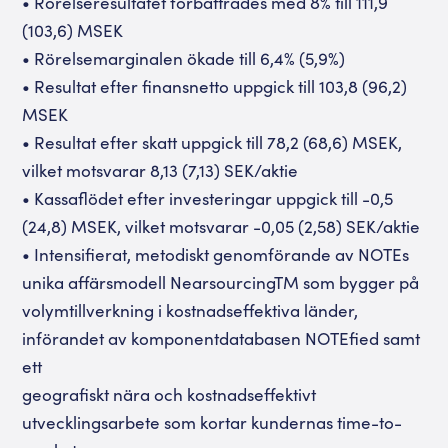
• Rörelseresultatet förbättrades med 8% till 111,9
(103,6) MSEK
• Rörelsemarginalen ökade till 6,4% (5,9%)
• Resultat efter finansnetto uppgick till 103,8 (96,2)
MSEK
• Resultat efter skatt uppgick till 78,2 (68,6) MSEK,
vilket motsvarar 8,13 (7,13) SEK/aktie
• Kassaflödet efter investeringar uppgick till -0,5
(24,8) MSEK, vilket motsvarar -0,05 (2,58) SEK/aktie
• Intensifierat, metodiskt genomförande av NOTEs
unika affärsmodell NearsourcingTM som bygger på
volymtillverkning i kostnadseffektiva länder,
införandet av komponentdatabasen NOTEfied samt
ett
geografiskt nära och kostnadseffektivt
utvecklingsarbete som kortar kundernas time-to-