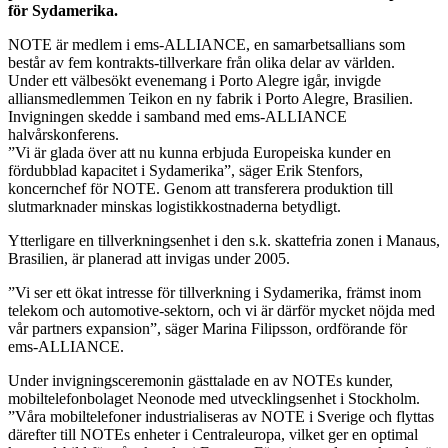
för Sydamerika.
NOTE är medlem i ems-ALLIANCE, en samarbetsallians som
består av fem kontrakts-tillverkare från olika delar av världen.
Under ett välbesökt evenemang i Porto Alegre igår, invigde
alliansmedlemmen Teikon en ny fabrik i Porto Alegre, Brasilien.
Invigningen skedde i samband med ems-ALLIANCE
halvårskonferens.
”Vi är glada över att nu kunna erbjuda Europeiska kunder en
fördubblad kapacitet i Sydamerika”, säger Erik Stenfors,
koncernchef för NOTE. Genom att transferera produktion till
slutmarknader minskas logistikkostnaderna betydligt.
Ytterligare en tillverkningsenhet i den s.k. skattefria zonen i Manaus,
Brasilien, är planerad att invigas under 2005.
”Vi ser ett ökat intresse för tillverkning i Sydamerika, främst inom
telekom och automotive-sektorn, och vi är därför mycket nöjda med
vår partners expansion”, säger Marina Filipsson, ordförande för
ems-ALLIANCE.
Under invigningsceremonin gästtalade en av NOTEs kunder,
mobiltelefonbolaget Neonode med utvecklingsenhet i Stockholm.
”Våra mobiltelefoner industrialiseras av NOTE i Sverige och flyttas
därefter till NOTEs enheter i Centraleuropa, vilket ger en optimal