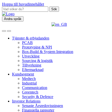
Hoppa till huvudinnehållet
Sök
Ändra språk
Tjänster & erbjudanden
PCAB
Prototyping & NPI
Box‑Build & System Integration
Utveckling
Sourcing & logistik
Tillverkning
Eftermarknad
Kundsegment
Medtech
Industrial
Communication
Greentech
Security & Defence
Investor Relations
Senaste Årsredovisningen
Finansiella rapporter