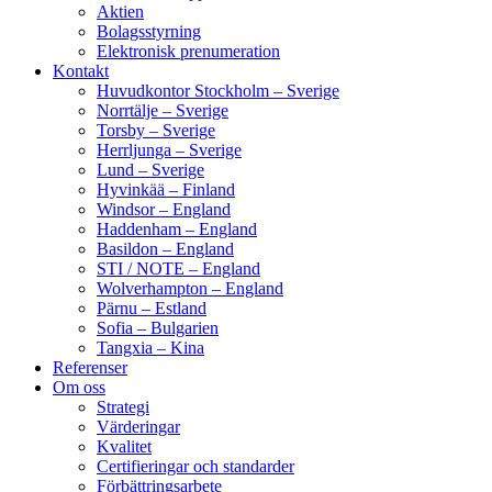
Aktien
Bolagsstyrning
Elektronisk prenumeration
Kontakt
Huvudkontor Stockholm – Sverige
Norrtälje – Sverige
Torsby – Sverige
Herrljunga – Sverige
Lund – Sverige
Hyvinkää – Finland
Windsor – England
Haddenham – England
Basildon – England
STI / NOTE – England
Wolverhampton – England
Pärnu – Estland
Sofia – Bulgarien
Tangxia – Kina
Referenser
Om oss
Strategi
Värderingar
Kvalitet
Certifieringar och standarder
Förbättringsarbete