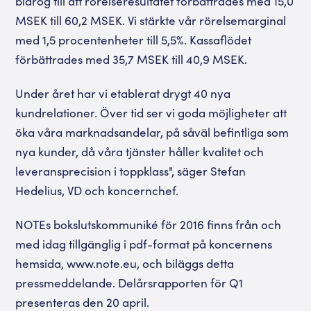
bidrog till att rörelseresultatet förbättrades med 15,0
MSEK till 60,2 MSEK. Vi stärkte vår rörelsemarginal
med 1,5 procentenheter till 5,5%. Kassaflödet
förbättrades med 35,7 MSEK till 40,9 MSEK.
Under året har vi etablerat drygt 40 nya
kundrelationer. Över tid ser vi goda möjligheter att
öka våra marknadsandelar, på såväl befintliga som
nya kunder, då våra tjänster håller kvalitet och
leveransprecision i toppklass", säger Stefan
Hedelius, VD och koncernchef.
NOTEs bokslutskommuniké för 2016 finns från och
med idag tillgänglig i pdf-format på koncernens
hemsida, www.note.eu, och biläggs detta
pressmeddelande. Delårsrapporten för Q1
presenteras den 20 april.