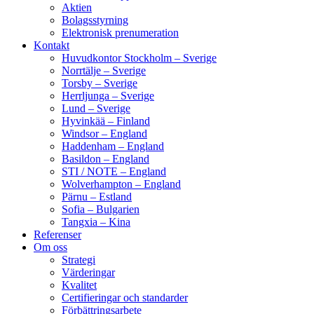
Aktien
Bolagsstyrning
Elektronisk prenumeration
Kontakt
Huvudkontor Stockholm – Sverige
Norrtälje – Sverige
Torsby – Sverige
Herrljunga – Sverige
Lund – Sverige
Hyvinkää – Finland
Windsor – England
Haddenham – England
Basildon – England
STI / NOTE – England
Wolverhampton – England
Pärnu – Estland
Sofia – Bulgarien
Tangxia – Kina
Referenser
Om oss
Strategi
Värderingar
Kvalitet
Certifieringar och standarder
Förbättringsarbete