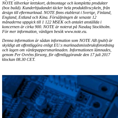
NOTE tillverkar kretskort, delmontage och kompletta produkter
(box build). Kunderbjudandet täcker hela produktlivscykeln, från
design till eftermarknad. NOTE finns etablerat i Sverige, Finland,
England, Estland och Kina. Försäljningen de senaste 12
månaderna uppgick till 1 122 MSEK och antalet anställda i
koncernen är cirka 900. NOTE är noterat på Nasdaq Stockholm.
För mer information, vänligen besök www.note.eu.
Denna information är sådan information som NOTE AB (publ) är
skyldigt att offentliggöra enligt EU:s marknadsmissbruksförordning
och lagen om värdepappersmarknaden. Informationen lämnades,
genom Per Ovréns försorg, för offentliggörande den 17 juli 2017
klockan 08.30 CET.