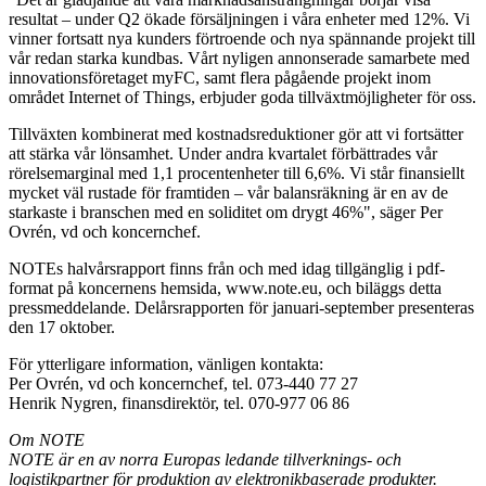
resultat – under Q2 ökade försäljningen i våra enheter med 12%. Vi
vinner fortsatt nya kunders förtroende och nya spännande projekt till
vår redan starka kundbas. Vårt nyligen annonserade samarbete med
innovationsföretaget myFC, samt flera pågående projekt inom
området Internet of Things, erbjuder goda tillväxtmöjligheter för oss.
Tillväxten kombinerat med kostnadsreduktioner gör att vi fortsätter
att stärka vår lönsamhet. Under andra kvartalet förbättrades vår
rörelsemarginal med 1,1 procentenheter till 6,6%. Vi står finansiellt
mycket väl rustade för framtiden – vår balansräkning är en av de
starkaste i branschen med en soliditet om drygt 46%", säger Per
Ovrén, vd och koncernchef.
NOTEs halvårsrapport finns från och med idag tillgänglig i pdf-
format på koncernens hemsida, www.note.eu, och biläggs detta
pressmeddelande. Delårsrapporten för januari-september presenteras
den 17 oktober.
För ytterligare information, vänligen kontakta:
Per Ovrén, vd och koncernchef, tel. 073-440 77 27
Henrik Nygren, finansdirektör, tel. 070-977 06 86
Om NOTE
NOTE är en av norra Europas ledande tillverknings- och
logistikpartner för produktion av elektronikbaserade produkter.