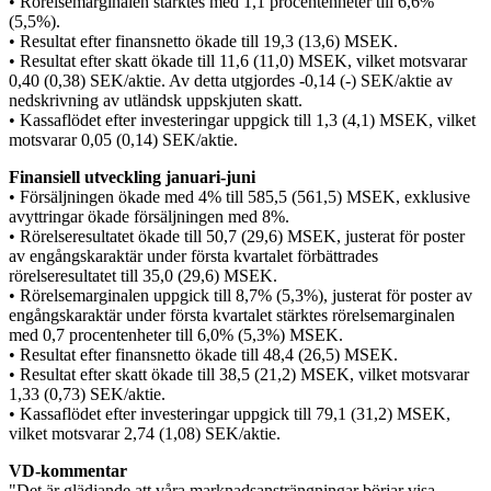
• Rörelsemarginalen stärktes med 1,1 procentenheter till 6,6%
(5,5%).
• Resultat efter finansnetto ökade till 19,3 (13,6) MSEK.
• Resultat efter skatt ökade till 11,6 (11,0) MSEK, vilket motsvarar
0,40 (0,38) SEK/aktie. Av detta utgjordes -0,14 (-) SEK/aktie av
nedskrivning av utländsk uppskjuten skatt.
• Kassaflödet efter investeringar uppgick till 1,3 (4,1) MSEK, vilket
motsvarar 0,05 (0,14) SEK/aktie.
Finansiell utveckling januari-juni
•
Försäljningen ökade med 4% till 585,5 (561,5) MSEK, exklusive
avyttringar ökade försäljningen med 8%.
• Rörelseresultatet ökade till 50,7 (29,6) MSEK, justerat för poster
av engångskaraktär under första kvartalet förbättrades
rörelseresultatet till 35,0 (29,6) MSEK.
• Rörelsemarginalen uppgick till 8,7% (5,3%), justerat för poster av
engångskaraktär under första kvartalet stärktes rörelsemarginalen
med 0,7 procentenheter till 6,0% (5,3%) MSEK.
• Resultat efter finansnetto ökade till 48,4 (26,5) MSEK.
• Resultat efter skatt ökade till 38,5 (21,2) MSEK, vilket motsvarar
1,33 (0,73) SEK/aktie.
• Kassaflödet efter investeringar uppgick till 79,1 (31,2) MSEK,
vilket motsvarar 2,74 (1,08) SEK/aktie.
VD-kommentar
"Det är glädjande att våra marknadsansträngningar börjar visa