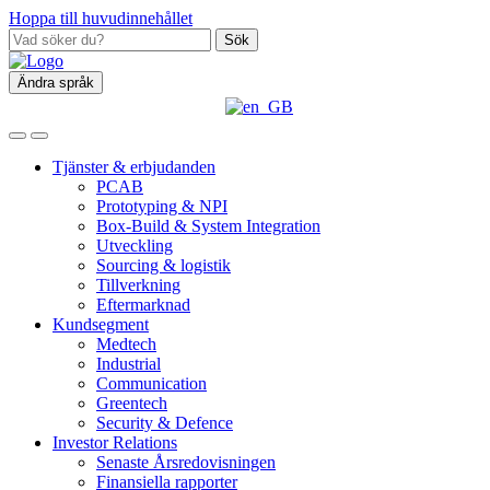
Hoppa till huvudinnehållet
Sök
Ändra språk
Tjänster & erbjudanden
PCAB
Prototyping & NPI
Box‑Build & System Integration
Utveckling
Sourcing & logistik
Tillverkning
Eftermarknad
Kundsegment
Medtech
Industrial
Communication
Greentech
Security & Defence
Investor Relations
Senaste Årsredovisningen
Finansiella rapporter