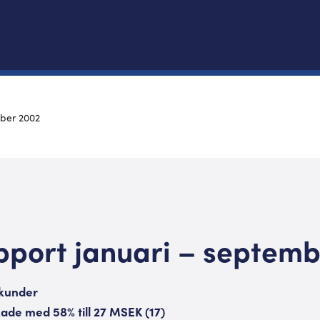
mber 2002
pport januari – septem
 kunder
ökade med 58% till 27 MSEK (17)