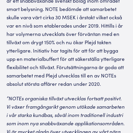
är ett snabbväxande svenskt bolag inom området
smart belysning. NOTE bedömde att samarbetet
skulle vara värt cirka 30 MSEK i årstakt vilket också
var en nivå som etablerades under 2019. Hittills i år
har volymerna utvecklats över förväntan med en
tillväxt om drygt 150% och nu ökar Plejd takten
ytterligare. Initiativ har tagits för att för att bygga
upp en materialbuffert för att säkerställa ytterligare
flexibilitet och tillväxt. Förutsättningarna är goda att
samarbetet med Plejd utvecklas till en av NOTEs
absolut största affärer redan under 2020.
”NOTEs organiska tillväxt utvecklas fortsatt positivt.
Vi växer framgångsrikt genom utökade samarbeten
i vår starka kundbas, såväl inom traditionell industri
som inom nya snabbväxande applikationsområden.
Vi är mycket glada över utvecklingen av vårt nära