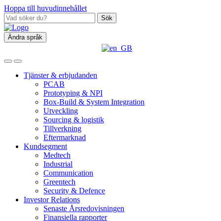
Hoppa till huvudinnehållet
Sök
Ändra språk
Tjänster & erbjudanden
PCAB
Prototyping & NPI
Box‑Build & System Integration
Utveckling
Sourcing & logistik
Tillverkning
Eftermarknad
Kundsegment
Medtech
Industrial
Communication
Greentech
Security & Defence
Investor Relations
Senaste Årsredovisningen
Finansiella rapporter