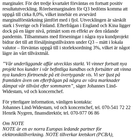
marginaler. För det tredje kvartalet förväntas en fortsatt positiv
resultatutveckling. Rörelsemarginalen för Q3 bedöms komma att
uppgå till cirka 8,0%, vilket innebär en avsevärd
marginalförstärkning jämfört med i fjol. Utvecklingen är särskilt
stark i Sverige och Finland. Efterfrågan i England och Kina ligger
dock på en lägre nivå, primärt som en effekt av den rådande
pandemin. Tillsammans med förseningar i några nya kundprojekt
bidrar det till att försäljningstillväxten under Q3 – mätt i lokala
valutor – förväntas uppgå till i storleksordning 3%, vilket är något
lägre än vårt tillväxtmål.
”Vår underliggande affär utvecklas starkt. Vi vinner fortsatt nya
projekt hos kunder i vår befintliga kundbas och fortsätter att vinna
nya kunders förtroende på ett övertygande vis. Vi ser ljust på
framtiden även om efterfrågan på några av våra marknader
dämpat vår tillväxt efter sommaren”,
säger Johannes Lind-
Widestam, vd och koncernchef.
För ytterligare information, vänligen kontakta:
Johannes Lind-Widestam, vd och koncernchef, tel. 070-541 72 22
Henrik Nygren, finansdirektör, tel. 070-977 06 86
Om NOTE
NOTE är en av norra Europas ledande partner för
elektroniktillverkning. NOTE tillverkar kretskort (PCBA),