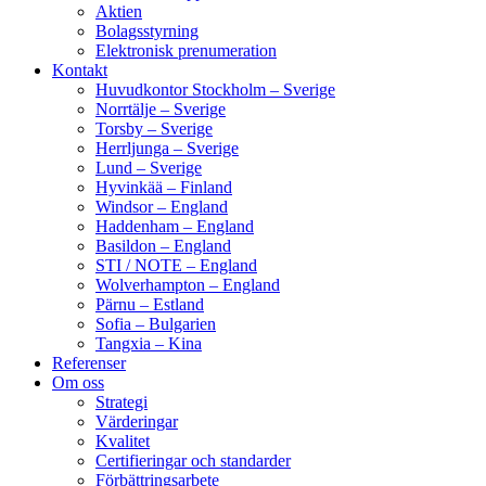
Aktien
Bolagsstyrning
Elektronisk prenumeration
Kontakt
Huvudkontor Stockholm – Sverige
Norrtälje – Sverige
Torsby – Sverige
Herrljunga – Sverige
Lund – Sverige
Hyvinkää – Finland
Windsor – England
Haddenham – England
Basildon – England
STI / NOTE – England
Wolverhampton – England
Pärnu – Estland
Sofia – Bulgarien
Tangxia – Kina
Referenser
Om oss
Strategi
Värderingar
Kvalitet
Certifieringar och standarder
Förbättringsarbete