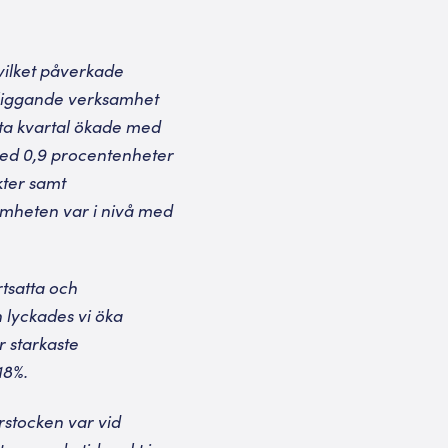
 vilket påverkade
rliggande verksamhet
rsta kvartal ökade med
med 0,9 procentenheter
kter samt
amheten var i nivå med
rtsatta och
 lyckades vi öka
r starkaste
18%.
erstocken var vid