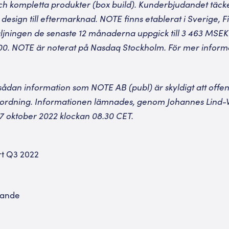
h kompletta produkter (box build). Kunderbjudandet täck
 design till eftermarknad. NOTE finns etablerat i Sverige, F
äljningen de senaste 12 månaderna uppgick till 3 463 MSEK 
400. NOTE är noterat på Nasdaq Stockholm. För mer inform
ådan information som NOTE AB (publ) är skyldigt att offent
rdning. Informationen lämnades, genom Johannes Lind-W
7 oktober
2022 klockan 08.30 CET.
rt Q3 2022
lande