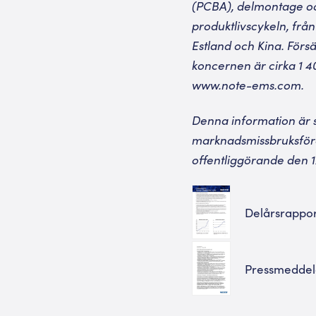
(PCBA), delmontage oc
produktlivscykeln, från
Estland och Kina. Förs
koncernen är cirka 1 
www.note-ems.com
.
Denna information är s
marknadsmissbruksföro
offentliggörande den 1
Delårsrappo
Pressmedde