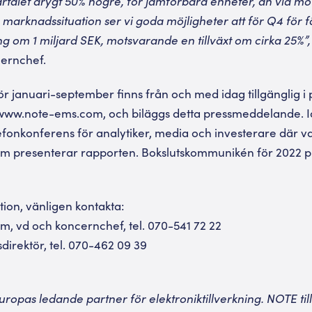
rtalet drygt 50% högre, för jämförbara enheter, än vid mo
e marknadssituation ser vi goda möjligheter att för Q4 för
ing om 1 miljard SEK, motsvarande en tillväxt om cirka 25%”
ernchef.
r januari-september finns från och med idag tillgänglig i
ww.note-ems.com, och biläggs detta pressmeddelande. I
fonkonferens för analytiker, media och investerare där 
m presenterar rapporten. Bokslutskommunikén för 2022 p
tion, vänligen kontakta:
, vd och koncernchef, tel. 070-541 72 22
ansdirektör, tel. 070-462 09 39
ropas ledande partner för elektroniktillverkning. NOTE till