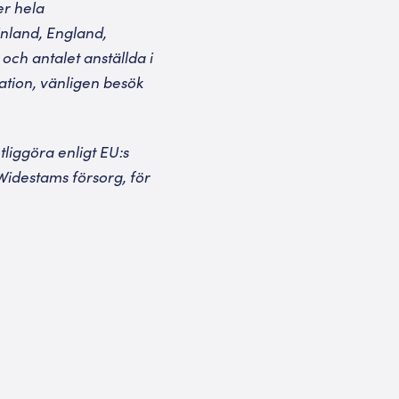
er hela
inland, England,
och antalet anställda i
ation, vänligen besök
liggöra enligt EU:s
idestams försorg, för