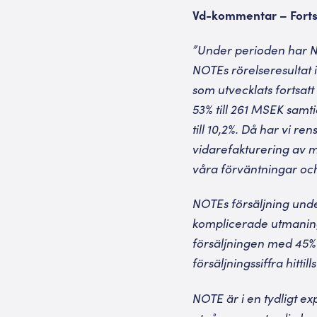
Vd-kommentar – Fortsa
”Under perioden har NOT
NOTEs rörelseresultat
som utvecklats fortsatt
53% till 261 MSEK sam
till 10,2%. Då har vi r
vidarefakturering av 
våra förväntningar och
NOTEs försäljning under
komplicerade utmaning
försäljningen med 45% t
försäljningssiffra hitti
NOTE är i en tydligt ex