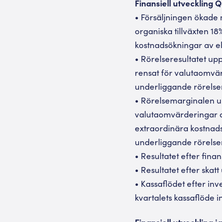
Finansiell utveckling 
• Försäljningen ökade 
organiska tillväxten 1
kostnadsökningar av e
• Rörelseresultatet up
rensat för valutaomvär
underliggande rörelser
• Rörelsemarginalen up
valutaomvärderingar av
extraordinära kostnad
underliggande rörelsem
• Resultatet efter fina
• Resultatet efter skatt
• Kassaflödet efter inve
kvartalets kassaflöde
Finansiell utveckling 