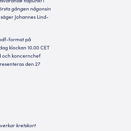
tsvarande tidpunkt i
 första gången någonsin
,
säger Johannes Lind-
 pdf-format på
dag klockan 10.00 CET
vd och koncernchef
resenteras den 27
verkar kretskort