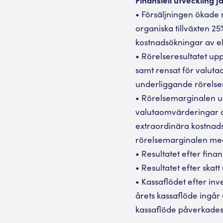
• Försäljningen ökade 
organiska tillväxten 2
kostnadsökningar av e
• Rörelseresultatet up
samt rensat för valuta
underliggande rörelser
• Rörelsemarginalen up
valutaomvärderingar av
extraordinära kostnad
rörelsemarginalen med 
• Resultatet efter finan
• Resultatet efter skatt
• Kassaflödet efter inv
årets kassaflöde ingår
kassaflöde påverkades