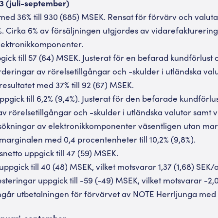
Q3 (juli-september)
med 36% till 930 (685) MSEK. Rensat för förvärv och valut
8%. Cirka 6% av försäljningen utgjordes av vidarefakturerin
lektronikkomponenter.
pgick till 57 (64) MSEK. Justerat för en befarad kundförlus
deringar av rörelsetillgångar och -skulder i utländska val
esultatet med 37% till 92 (67) MSEK.
pgick till 6,2% (9,4%). Justerat för den befarade kundförlu
 rörelsetillgångar och -skulder i utländska valutor samt 
sökningar av elektronikkomponenter väsentligen utan mar
arginalen med 0,4 procentenheter till 10,2% (9,8%).
nsnetto uppgick till 47 (59) MSEK.
 uppgick till 40 (48) MSEK, vilket motsvarar 1,37 (1,68) SEK/a
steringar uppgick till -59 (-49) MSEK, vilket motsvarar -2,04
 ingår utbetalningen för förvärvet av NOTE Herrljunga me
januari-september