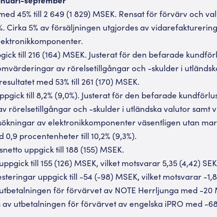
med 45% till 2 649 (1 829) MSEK. Rensat för förvärv och va
5%. Cirka 5% av försäljningen utgjordes av vidarefakturerin
lektronikkomponenter.
pgick till 216 (164) MSEK. Justerat för den befarade kundf
omvärderingar av rörelsetillgångar och -skulder i utländsk
esultatet med 53% till 261 (170) MSEK.
pgick till 8,2% (9,0%). Justerat för den befarade kundförlu
 rörelsetillgångar och -skulder i utländska valutor samt 
sökningar av elektronikkomponenter väsentligen utan mar
0,9 procentenheter till 10,2% (9,3%).
snetto uppgick till 188 (155) MSEK.
 uppgick till 155 (126) MSEK, vilket motsvarar 5,35 (4,42) SEK
esteringar uppgick till -54 (-98) MSEK, vilket motsvarar -1,8
 utbetalningen för förvärvet av NOTE Herrljunga med -20 
 av utbetalningen för förvärvet av engelska iPRO med -6