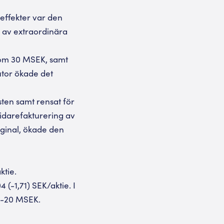
aeffekter var den
g av extraordinära
t om 30 MSEK, samt
utor ökade det
sten samt rensat för
vidarefakturering av
ginal, ökade den
ktie.
 (-1,71) SEK/aktie. I
d -20 MSEK.