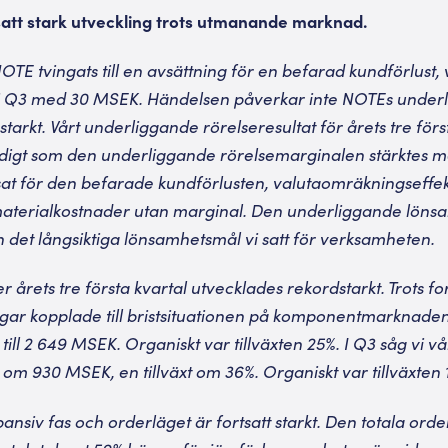
tt stark utveckling trots utmanande marknad.
E tvingats till en avsättning för en befa­rad kundförlust,
 i Q3 med 30 MSEK. Händelsen påverkar inte NOTEs unde
 starkt. Vårt underliggande rörelseresultat för årets tre fö
tidigt som den underliggande rörelsemarginalen stärktes 
ensat för den befa­rade kundförlusten, valutaomräkningseffe
materialkostnader utan marginal. Den underliggande löns
 det långsiktiga lönsamhetsmål vi satt för verksamheten.
 årets tre första kvartal utvecklades re­kordstarkt. Trots fo
ar kopplade till bristsituationen på komponentmarknaden
ill 2 649 MSEK. Organiskt var tillväxten 25%. I Q3 såg vi vå
lls om 930 MSEK, en tillväxt om 36%. Organiskt var tillväxten 
pansiv fas och orderläget är fortsatt starkt. Den totala ord