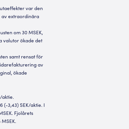
lutaeffekter var den
g av extraordinära
örlusten om 30 MSEK,
a valutor ökade det
sten samt rensat för
vidarefakturering av
ginal, ökade
/aktie.
6 (-3,43) SEK/aktie. I
MSEK. Fjolårets
8 MSEK.