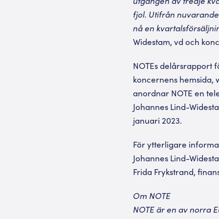
utgången av tredje kva
fjol. Utifrån nuvarand
nå en kvar­talsförsäljn
Widestam, vd och konc
NOTEs delårsrapport fö
koncernens hemsida, w
anordnar NOTE en tele
Johannes Lind-Widesta
januari 2023.
För ytterligare informa
Johannes Lind-Widestam
Frida Frykstrand, fin
Om NOTE
NOTE är en av norra Eu