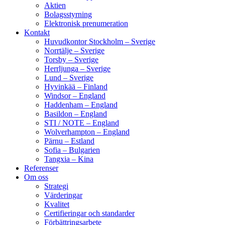
Aktien
Bolagsstyrning
Elektronisk prenumeration
Kontakt
Huvudkontor Stockholm – Sverige
Norrtälje – Sverige
Torsby – Sverige
Herrljunga – Sverige
Lund – Sverige
Hyvinkää – Finland
Windsor – England
Haddenham – England
Basildon – England
STI / NOTE – England
Wolverhampton – England
Pärnu – Estland
Sofia – Bulgarien
Tangxia – Kina
Referenser
Om oss
Strategi
Värderingar
Kvalitet
Certifieringar och standarder
Förbättringsarbete