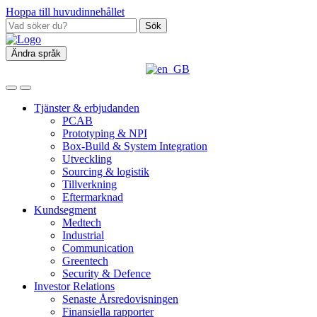
Hoppa till huvudinnehållet
Sök
Ändra språk
Tjänster & erbjudanden
PCAB
Prototyping & NPI
Box‑Build & System Integration
Utveckling
Sourcing & logistik
Tillverkning
Eftermarknad
Kundsegment
Medtech
Industrial
Communication
Greentech
Security & Defence
Investor Relations
Senaste Årsredovisningen
Finansiella rapporter