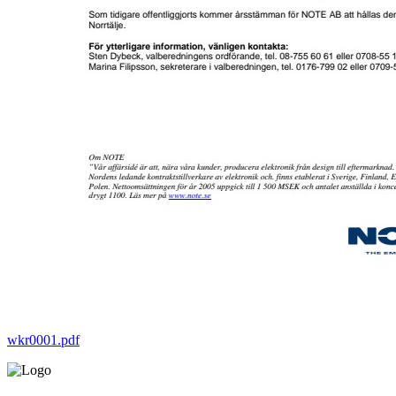
wkr0001.pdf