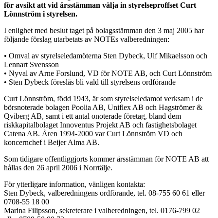
för avsikt att vid årsstämman välja in styrelseproffset Curt
Lönnström i styrelsen.
I enlighet med beslut taget på bolagsstämman den 3 maj 2005 har
följande förslag utarbetats av NOTEs valberedningen:
• Omval av styrelseledamöterna Sten Dybeck, Ulf Mikaelsson och
Lennart Svensson
• Nyval av Arne Forslund, VD för NOTE AB, och Curt Lönnström
• Sten Dybeck föreslås bli vald till styrelsens ordförande
Curt Lönnström, född 1943, är som styrelseledamot verksam i de
börsnoterade bolagen Poolia AB, Uniflex AB och Hagströmer &
Qviberg AB, samt i ett antal onoterade företag, bland dem
riskkapitalbolaget Innoventus Projekt AB och fastighetsbolaget
Catena AB. Åren 1994-2000 var Curt Lönnström VD och
koncernchef i Beijer Alma AB.
Som tidigare offentliggjorts kommer årsstämman för NOTE AB att
hållas den 26 april 2006 i Norrtälje.
För ytterligare information, vänligen kontakta:
Sten Dybeck, valberedningens ordförande, tel. 08-755 60 61 eller
0708-55 18 00
Marina Filipsson, sekreterare i valberedningen, tel. 0176-799 02