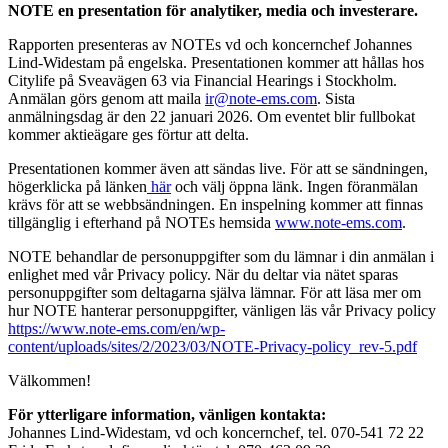
NOTE en presentation för analytiker, media och investerare.
Rapporten presenteras av NOTEs vd och koncernchef Johannes
Lind-Widestam på engelska. Presentationen kommer att hållas hos
Citylife på Sveavägen 63 via Financial Hearings i Stockholm.
Anmälan görs genom att maila
ir@note-ems.com
. Sista
anmälningsdag är den 22 januari 2026. Om eventet blir fullbokat
kommer aktieägare ges förtur att delta.
Presentationen kommer även att sändas live. För att se sändningen,
högerklicka på länken
här
och välj öppna länk. Ingen föranmälan
krävs för att se webbsändningen. En inspelning kommer att finnas
tillgänglig i efterhand på NOTEs hemsida
www.note-ems.com
.
NOTE behandlar de personuppgifter som du lämnar i din anmälan i
enlighet med vår Privacy policy. När du deltar via nätet sparas
personuppgifter som deltagarna själva lämnar. För att läsa mer om
hur NOTE hanterar personuppgifter, vänligen läs vår Privacy policy
https://www.note-ems.com/en/wp-
content/uploads/sites/2/2023/03/NOTE-Privacy-policy_rev-5.pdf
Välkommen!
För ytterligare information, vänligen kontakta:
Johannes Lind-Widestam, vd och koncernchef, tel. 070-541 72 22