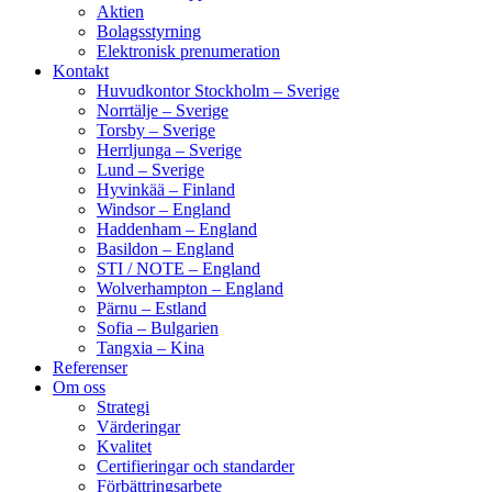
Aktien
Bolagsstyrning
Elektronisk prenumeration
Kontakt
Huvudkontor Stockholm – Sverige
Norrtälje – Sverige
Torsby – Sverige
Herrljunga – Sverige
Lund – Sverige
Hyvinkää – Finland
Windsor – England
Haddenham – England
Basildon – England
STI / NOTE – England
Wolverhampton – England
Pärnu – Estland
Sofia – Bulgarien
Tangxia – Kina
Referenser
Om oss
Strategi
Värderingar
Kvalitet
Certifieringar och standarder
Förbättringsarbete