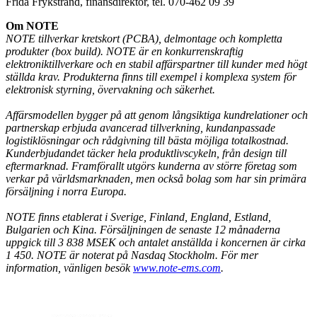
Frida Frykstrand, finansdirektör, tel. 070-462 09 39
Om NOTE
NOTE tillverkar kretskort (PCBA), delmontage och kompletta
produkter (box build). NOTE är en konkurrenskraftig
elektroniktillverkare och en stabil affärspartner till kunder med högt
ställda krav. Produkterna finns till exempel i komplexa system för
elektronisk styrning, övervakning och säkerhet.
Affärsmodellen bygger på att genom långsiktiga kundrelationer och
partnerskap erbjuda avancerad tillverkning, kundanpassade
logistiklösningar och rådgivning till bästa möjliga totalkostnad.
Kunderbjudandet täcker hela produktlivscykeln, från design till
eftermarknad. Framförallt utgörs kunderna av större företag som
verkar på världsmarknaden, men också bolag som har sin primära
försäljning i norra Europa.
NOTE finns etablerat i Sverige, Finland, England, Estland,
Bulgarien och Kina. Försäljningen de senaste 12 månaderna
uppgick till 3 838 MSEK och antalet anställda i koncernen är cirka
1 450. NOTE är noterat på Nasdaq Stockholm. För mer
information, vänligen besök
www.note-ems.com
.