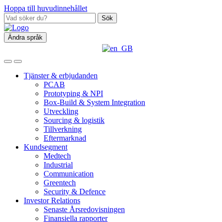
Hoppa till huvudinnehållet
Sök
Ändra språk
Tjänster & erbjudanden
PCAB
Prototyping & NPI
Box‑Build & System Integration
Utveckling
Sourcing & logistik
Tillverkning
Eftermarknad
Kundsegment
Medtech
Industrial
Communication
Greentech
Security & Defence
Investor Relations
Senaste Årsredovisningen
Finansiella rapporter