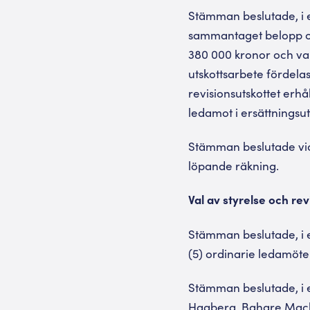
Stämman beslutade, i e
sammantaget belopp om 
380 000 kronor och var
utskottsarbete fördelas
revisionsutskottet erhå
ledamot i ersättningsut
Stämman beslutade vida
löpande räkning.
Val av styrelse och rev
Stämman beslutade, i e
(5) ordinarie ledamöte
Stämman beslutade, i 
Hagberg, Bahare Mackin