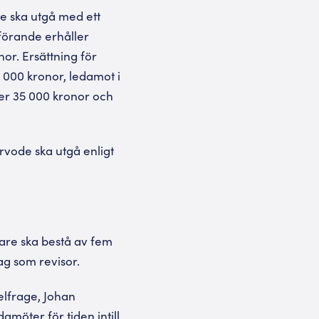
e ska utgå med ett
förande erhåller
or. Ersättning för
0 000 kronor, ledamot i
ler 35 000 kronor och
rvode ska utgå enligt
dare ska bestå av fem
ag som revisor.
elfrage, Johan
möter för tiden intill