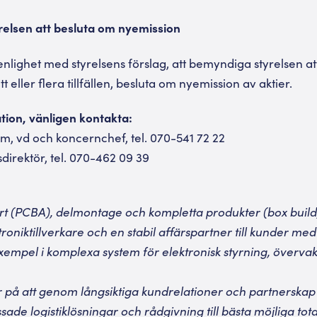
elsen att besluta om nyemission
lighet med styrelsens förslag, att bemyndiga styrelsen att,
 eller flera tillfällen, besluta om nyemission av aktier.
ation, vänligen kontakta:
, vd och koncernchef, tel. 070-541 72 22
sdirektör, tel. 070-462 09 39
ort (PCBA), delmontage och kompletta produkter (box buil
roniktillverkare och en stabil affärspartner till kunder med 
 exempel i komplexa system för elektronisk styrning, överva
 på att genom långsiktiga kundrelationer och partnerska
sade logistiklösningar och rådgivning till bästa möjliga tot