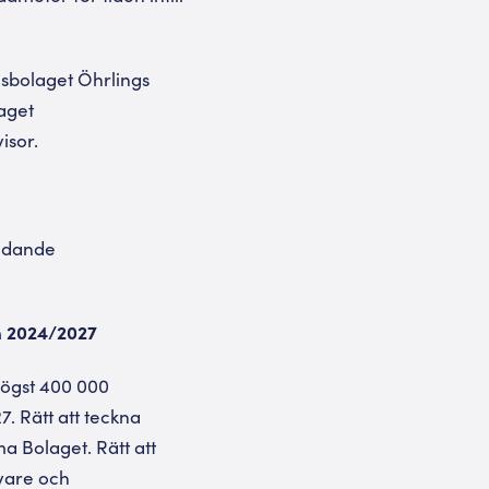
nsbolaget Öhrlings
aget
isor.
 ledande
m 2024/2027
högst 400 000
. Rätt att teckna
a Bolaget. Rätt att
vare och