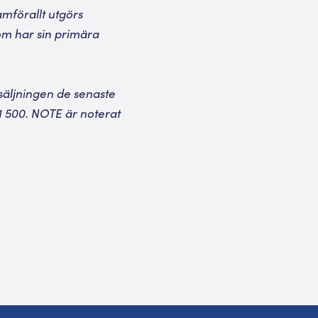
amförallt utgörs
om har sin primära
rsäljningen de senaste
1 500. NOTE är noterat