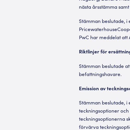
nästa årsstämma samt a
Stämman beslutade, i e
PricewaterhouseCoopers
PwC har meddelat att 
Riktlinjer för ersättni
Stämman beslutade att fa
befattningshavare.
Emission av tecknings
Stämman beslutade, i e
teckningsoptioner och 
teckningsoptionerna sk
förvärva teckningsopt