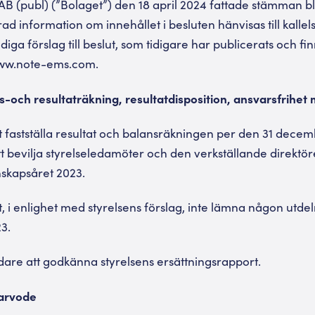
B (publ) (”Bolaget”) den 18 april 2024 fattade stämman b
rad information om innehållet i besluten hänvisas till kalle
diga förslag till beslut, som tidigare har publicerats och fin
www.note-ems.com.
s-och resultaträkning, resultatdisposition, ansvarsfrihet
fastställa resultat och balansräkningen per den 31 decem
 bevilja styrelseledamöter och den verkställande direktö
nskapsåret 2023.
 i enlighet med styrelsens förslag, inte lämna någon utdeln
3.
are att godkänna styrelsens ersättningsrapport.
sarvode