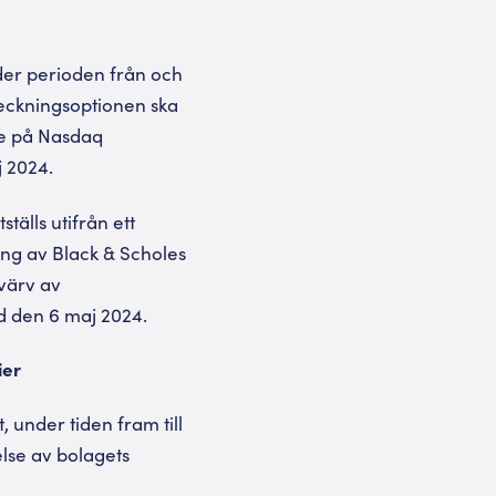
nder perioden från och
teckningsoptionen ska
ie på Nasdaq
j 2024.
tälls utifrån ett
ng av Black & Scholes
värv av
ed den 6 maj 2024.
ier
 under tiden fram till
else av bolagets