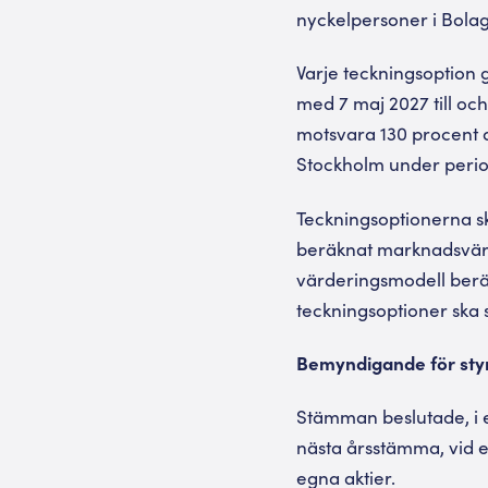
nyckelpersoner i Bola
Varje teckningsoption 
med 7 maj 2027 till oc
motsvara 130 procent a
Stockholm under perio
Teckningsoptionerna ska
beräknat marknadsvärd
värderingsmodell berä
teckningsoptioner ska 
Bemyndigande för styr
Stämman beslutade, i en
nästa årsstämma, vid et
egna aktier.