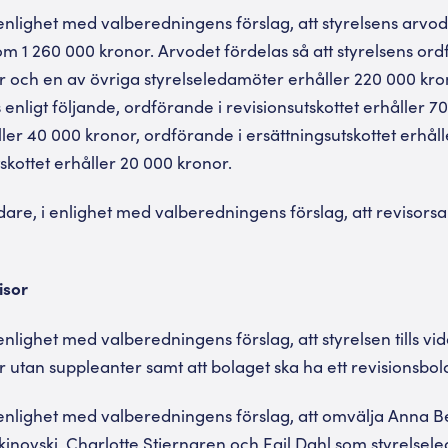
nlighet med valberedningens förslag, att styrelsens arvod
1 260 000 kronor. Arvodet fördelas så att styrelsens ord
 och en av övriga styrelseledamöter erhåller 220 000 kron
 enligt följande, ordförande i revisionsutskottet erhåller 7
ller 40 000 kronor, ordförande i ersättningsutskottet erhål
skottet erhåller 20 000 kronor.
re, i enlighet med valberedningens förslag, att revisorsa
isor
nlighet med valberedningens förslag, att styrelsen tills vi
r utan suppleanter samt att bolaget ska ha ett revisionsbol
enlighet med valberedningens förslag, att omvälja Anna B
ovski, Charlotte Stjerngren och Egil Dahl som styrelseleda