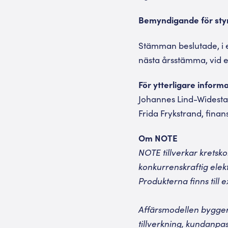
Bemyndigande för styr
Stämman beslutade, i en
nästa årsstämma, vid ett
För ytterligare inform
Johannes Lind-Widestam
Frida Frykstrand, finan
Om NOTE
NOTE tillverkar kretsk
konkurrenskraftig elekt
Produkterna finns till
Affärsmodellen bygger
tillverkning, kundanpas