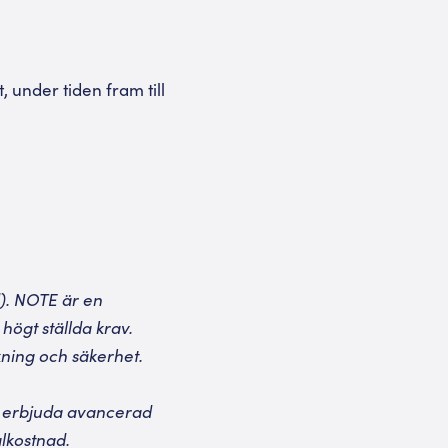
 under tiden fram till
d). NOTE är en
högt ställda krav.
kning och säkerhet.
p erbjuda avancerad
alkostnad.