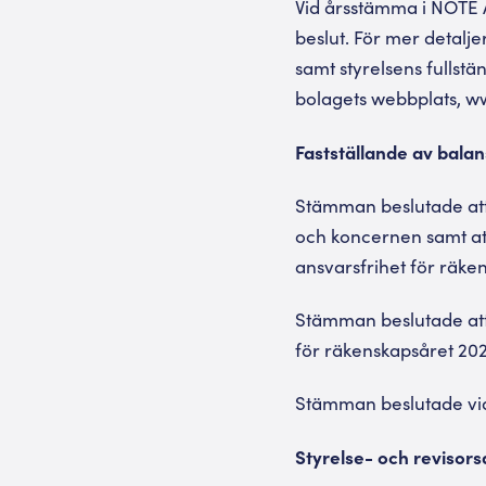
Vid årsstämma i NOTE A
beslut. För mer detalje
samt styrelsens fullstän
bolagets webbplats, 
Fastställande av balan
Stämman beslutade att 
och koncernen samt att
ansvarsfrihet för räke
Stämman beslutade att,
för räkenskapsåret 202
Stämman beslutade vid
Styrelse- och revisor