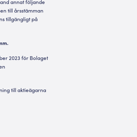
land annat följande
lsen till årsstämman
ns tillgängligt på
 mm.
ber 2023 för Bolaget
ren
ing till aktieägarna