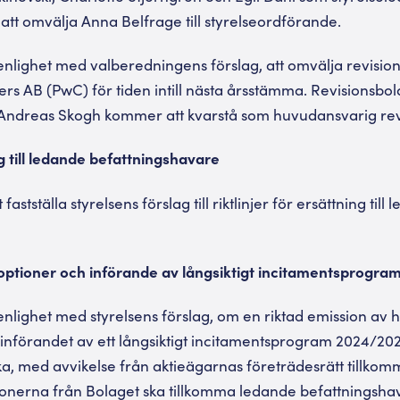
tt omvälja Anna Belfrage till styrelseordförande.
nlighet med valberedningens förslag, att omvälja revisio
 AB (PwC) för tiden intill nästa årsstämma. Revisionsbol
Andreas Skogh kommer att kvarstå som huvudansvarig rev
ng till ledande befattningshavare
stställa styrelsens förslag till riktlinjer för ersättning till
optioner och införande av långsiktigt incitamentsprogra
nlighet med styrelsens förslag, om en riktad emission av 
införandet av ett långsiktigt incitamentsprogram 2024/2027
a, med avvikelse från aktieägarnas företrädesrätt tillkomm
ionerna från Bolaget ska tillkomma ledande befattningsha