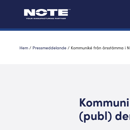
Hem
/
Pressmeddelande
/
Kommuniké från årsstämma i NO
Kommunik
(publ) de