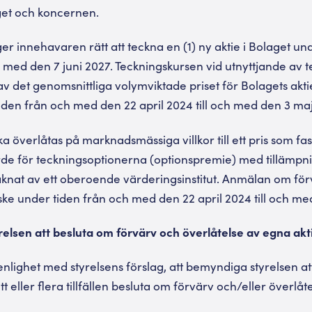
get och koncernen.
ger innehavaren rätt att teckna en (1) ny aktie i Bolaget u
h med den 7 juni 2027. Teckningskursen vid utnyttjande av 
v det genomsnittliga volymviktade priset för Bolagets akt
den från och med den 22 april 2024 till och med den 3 ma
 överlåtas på marknadsmässiga villkor till ett pris som fasts
e för teckningsoptionerna (optionspremie) med tillämpni
knat av ett oberoende värderingsinstitut. Anmälan om för
ske under tiden från och med den 22 april 2024 till och m
elsen att besluta om förvärv och överlåtelse av egna akt
lighet med styrelsens förslag, att bemyndiga styrelsen att,
t eller flera tillfällen besluta om förvärv och/eller överlåt