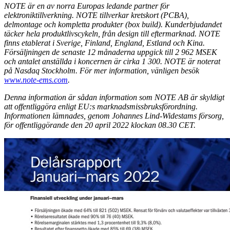
NOTE är en av norra Europas ledande partner för
elektroniktillverkning. NOTE tillverkar kretskort (PCBA),
delmontage och kompletta produkter (box build). Kunderbjudandet
täcker hela produktlivscykeln, från design till eftermarknad. NOTE
finns etablerat i Sverige, Finland, England, Estland och Kina.
Försäljningen de senaste 12 månaderna uppgick till 2 962 MSEK
och antalet anställda i koncernen är cirka 1 300. NOTE är noterat
på Nasdaq Stockholm. För mer information, vänligen besök
www.note-ems.com
.
Denna information är sådan information som NOTE AB är skyldigt
att offentliggöra enligt EU:s marknadsmissbruksförordning.
Informationen lämnades, genom Johannes Lind-Widestams försorg,
för offentliggörande den 20 april 2022 klockan 08.30 CET.