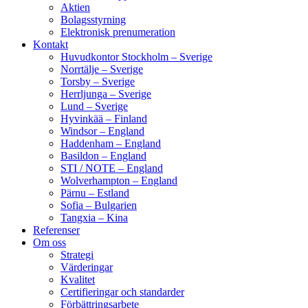
Aktien
Bolagsstyrning
Elektronisk prenumeration
Kontakt
Huvudkontor Stockholm – Sverige
Norrtälje – Sverige
Torsby – Sverige
Herrljunga – Sverige
Lund – Sverige
Hyvinkää – Finland
Windsor – England
Haddenham – England
Basildon – England
STI / NOTE – England
Wolverhampton – England
Pärnu – Estland
Sofia – Bulgarien
Tangxia – Kina
Referenser
Om oss
Strategi
Värderingar
Kvalitet
Certifieringar och standarder
Förbättringsarbete