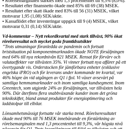
• Rörelsemarginalen stärktes med 1,3 procentenhet till 9,3% (8,0%).
• Resultatet efter finansnetto ökade med 85% till 69 (38) MSEK.
• Resultatet efter skatt ökade med 83% till 56 (31) MSEK, vilket
motsvarar 1,95 (1,08) SEK/aktie.
• Kassaflödet efter investeringar uppgick till 9 (4) MSEK, vilket
motsvarar 0,31 (0,14) SEK/aktie.
Vd-kommentar – Nytt rekordkvartal med stark tillväxt, 90% ökat
rörelseresultat och mycket goda framtidsutsikter
”Trots utmaningar föranledda av pandemin och fortsatt
bristsituation på komponentmarknaden ökade NOTE försäljningen
med 64% till nya rekordnivån 821 MSEK. Rensat för förvärv och
valutaeffekter var tillväxten 35%. Vi vinner fortsatt nya affärer på ett
övertygande vis. Orderstocken för jämförbara enheter (exklusive
engelska iPRO) och för leverans under kommande tre kvartal, var
46% högre än vid utgången av Q1 i fjol. Vi växer avsevärt på
samtliga hemmamarknader och inom samtliga kundsegment. Inom
Greentech, som utgjorde 24% av försäljningen, var tillväxten hela
90%. Där återfinns flera snabbväxande kunder inom det gröna
teknikskiftet, bland annat produkter för energioptimering och
laddstolpar till elbilar.
Lönsamhetsmässigt fortsatte vår starka trend. Rörelseresultatet
ökade med 90% till 76 MSEK innebärande en förstärkning av
rörelsemarginalen med 1,3 procentenhet till 9,3%, vår högsta nivå
någonsin för Q1. Trots lagerökningar till följd av tillväxten och att