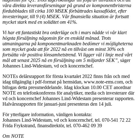
våra direkta leveransförseningar på grund av komponentbristerna
fördubblades till cirka 100 MSEK förbättrades kassaflödet, efter
investeringar, till 9 (4) MSEK. Vår finansiella situation är fortsatt
mycket stark med en soliditet om 41%.
Vi har ett fantastiskt bra orderläge och i mars nådde vi vår klart
högsta försäljning någonsin för en enskild månad. Trots
utmaningarna på komponentmarknaden bedömer vi möjligheterna
som mycket goda att för 2022 nå en tillväxt om minst 30% och
fortsätta vår positiva lönsamhetstrend. Vi ligger väl i linje med vårt
mål att senast 2025 nå en försäljning om 5 miljarder SEK”,
säger
Johannes Lind-Widestam, vd och koncernchef.
NOTEs delårsrapport för första kvartalet 2022 finns från och med
idag tillgänglig i pdf-format på hemsidan, www.note-ems.com, och
bifogas detta pressmeddelande. Idag klockan 10.00 CET anordnar
NOTE en telefonkonferens för analytiker, media och investerare där
vd och koncernchef Johannes Lind-Widestam presenterar rapporten.
Halvårsrapporten för januari-juni presenteras den 14 juli.
För ytterligare information, vänligen kontakta:
Johannes Lind-Widestam, vd och koncernchef, tel. 070-541 72 22
Frida Frykstrand, finansdirektör, tel. 070-462 09 39
Om NOTE