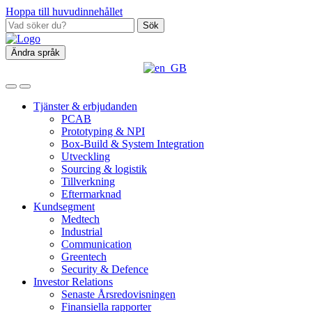
Hoppa till huvudinnehållet
Sök
Ändra språk
Tjänster & erbjudanden
PCAB
Prototyping & NPI
Box‑Build & System Integration
Utveckling
Sourcing & logistik
Tillverkning
Eftermarknad
Kundsegment
Medtech
Industrial
Communication
Greentech
Security & Defence
Investor Relations
Senaste Årsredovisningen
Finansiella rapporter