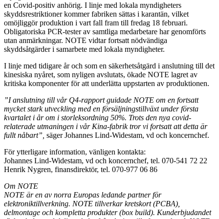
en Covid-positiv anhörig. I linje med lokala myndigheters
skyddsrestriktioner kommer fabriken sättas i karantän, vilket
omöjliggör produktion i vart fall fram till fredag 18 februari.
Obligatoriska PCR-tester av samtliga medarbetare har genomförts
utan anmärkningar. NOTE vidtar fortsatt nödvändiga
skyddsåtgärder i samarbete med lokala myndigheter.
I linje med tidigare år och som en säkerhetsåtgärd i anslutning till det
kinesiska nyåret, som nyligen avslutats, ökade NOTE lagret av
kritiska komponenter för att underlätta uppstarten av produktionen.
”I anslutning till vår Q4-rapport guidade NOTE om en fortsatt
mycket stark utveckling med en försäljningstillväxt under första
kvartalet i år om i storleksordning 50%. Trots den nya covid-
relaterade utmaningen i vår Kina-fabrik tror vi fortsatt att detta är
fullt nåbart”,
säger Johannes Lind-Widestam, vd och koncernchef.
För ytterligare information, vänligen kontakta:
Johannes Lind-Widestam, vd och koncernchef, tel. 070-541 72 22
Henrik Nygren, finansdirektör, tel. 070-977 06 86
Om NOTE
NOTE är en av norra Europas ledande partner för
elektroniktillverkning. NOTE tillverkar kretskort (PCBA),
delmontage och kompletta produkter (box build). Kunderbjudandet