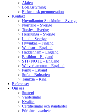
Aktien
Bolagsstyrning
Elektronisk prenumeration
Kontakt
Huvudkontor Stockholm – Sverige
Norrtälje – Sverige
Torsby – Sverige
Herrljunga – Sverige
Lund – Sverige
Hyvinkää – Finland
Windsor – England
Haddenham – England
Basildon – England
STI / NOTE – England
Wolverhampton – England
Pärnu – Estland
Sofia – Bulgarien
Tangxia – Kina
Referenser
Om oss
Strategi
Värderingar
Kvalitet
Certifieringar och standarder
Förbättringsarbete