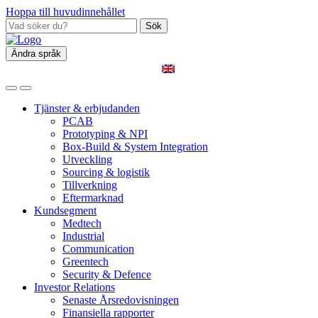
Hoppa till huvudinnehållet
Sök
Ändra språk
Tjänster & erbjudanden
PCAB
Prototyping & NPI
Box‑Build & System Integration
Utveckling
Sourcing & logistik
Tillverkning
Eftermarknad
Kundsegment
Medtech
Industrial
Communication
Greentech
Security & Defence
Investor Relations
Senaste Årsredovisningen
Finansiella rapporter