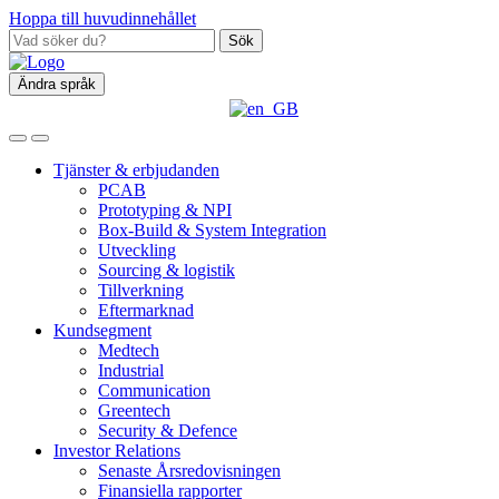
Hoppa till huvudinnehållet
Sök
Ändra språk
Tjänster & erbjudanden
PCAB
Prototyping & NPI
Box‑Build & System Integration
Utveckling
Sourcing & logistik
Tillverkning
Eftermarknad
Kundsegment
Medtech
Industrial
Communication
Greentech
Security & Defence
Investor Relations
Senaste Årsredovisningen
Finansiella rapporter