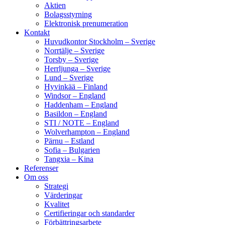
Aktien
Bolagsstyrning
Elektronisk prenumeration
Kontakt
Huvudkontor Stockholm – Sverige
Norrtälje – Sverige
Torsby – Sverige
Herrljunga – Sverige
Lund – Sverige
Hyvinkää – Finland
Windsor – England
Haddenham – England
Basildon – England
STI / NOTE – England
Wolverhampton – England
Pärnu – Estland
Sofia – Bulgarien
Tangxia – Kina
Referenser
Om oss
Strategi
Värderingar
Kvalitet
Certifieringar och standarder
Förbättringsarbete