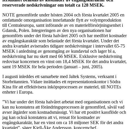
reserverade nedskrivningar om totalt ca 128 MSEK.
NOTE genomförde under hösten 2004 och första kvartalet 2005 en
omfattande omorganisation innefattande flytt av volymproduktion
till Centraleuropa, samt införande av en materielförsörjningsenhet i
Gdansk, Polen. Integreringen av den nya organisationen har
genomförts under det första halvåret 2005 och har medfört kostnader
av engångskaraktär som belastade det första kvartalet. Under det
andra kvartalet aviserades tidigare nedskrivningar i intervallet 65-75
MSEK i anledning av genomgång av kundavtal och lager bl a,
nedskrivning har nu skett med 66 MSEK. Exklusive nedskrivning
redovisar koncernen en vinst om 18,4 MSEK för det andra kvartalet,
samt 19 MSEK för hela perioden (januari – juni, 2005).
I augusti inleddes ett samarbete med Jaltek Systems, verksamt i
Storbritannien. Vidare inrättades ett representationskontor i Södra
Kina för att effektivisera inköpsprocessen av materiel, till NOTEs
enheter i Europa.
”Vi har under det första halvåret arbetat med organisationen och vi
kan nu konstatera att förändringsprocessen är genomförd, såväl vad
avser åtgärder som kostnadsmässigt. Vi har ett positivt kassflöde och
jag kan också konstatera att vi, rensat för kostnader av
engångskaraktär, har en vinst om ca 18 miljoner SEK för det andra
kvartalet”, säger Kjell-Åke Andersson, koncernchef.