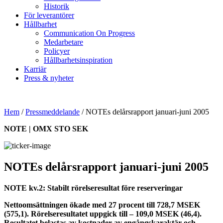
Historik
För leverantörer
Hållbarhet
Communication On Progress
Medarbetare
Policyer
Hållbarhetsinspiration
Karriär
Press & nyheter
Hem
/
Pressmeddelande
/
NOTEs delårsrapport januari-juni 2005
NOTE | OMX STO SEK
NOTEs delårsrapport januari-juni 2005
NOTE kv.2: Stabilt rörelseresultat före reserveringar
Nettoomsättningen ökade med 27 procent till 728,7 MSEK
(575,1). Rörelseresultatet uppgick till – 109,0 MSEK (46,4).
Resultatet belastas av kostnader av engångskaraktär och