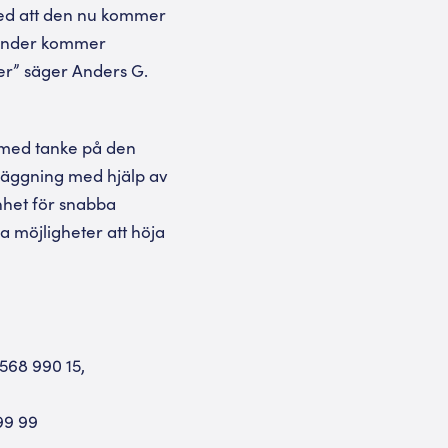
ed att den nu kommer
kunder kommer
der” säger Anders G.
 med tanke på den
nläggning med hjälp av
enhet för snabba
da möjligheter att höja
568 990 15,
99 99