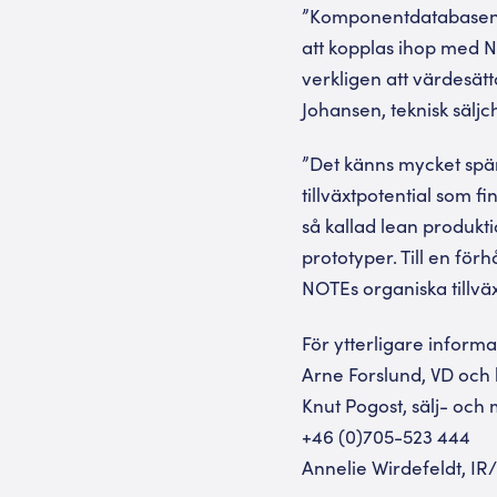
”Komponentdatabasen 
att kopplas ihop med 
verkligen att värdesätt
Johansen, teknisk sälj
”Det känns mycket spä
tillväxtpotential som 
så kallad lean produktio
prototyper. Till en för
NOTEs organiska tillvä
För ytterligare informa
Arne Forslund, VD och 
Knut Pogost, sälj- och
+46 (0)705-523 444
Annelie Wirdefeldt, IR