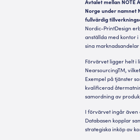
Avtalet mellan NOTE A
Norge under namnet N
fullvärdig tillverkning
Nordic-PrintDesign er
anställda med kontor i
sina marknadsandelar 
Förvärvet ligger helt 
NearsourcingTM, vilke
Exempel på tjänster s
kvalificerad återmatni
samordning av produkti
I förvärvet ingår äve
Databasen kopplar sam
strategiska inköp av