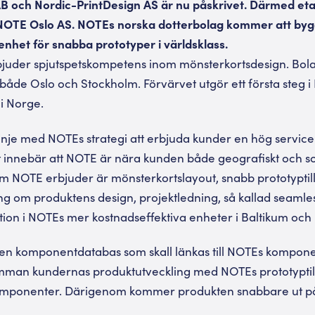
B och Nordic-PrintDesign AS är nu påskrivet. Därmed eta
OTE Oslo AS. NOTEs norska dotterbolag kommer att bygga
senhet för snabba prototyper i världsklass.
bjuder spjutspetskompetens inom mönsterkortsdesign. Bola
 både Oslo och Stockholm. Förvärvet utgör ett första steg i
i Norge.
i linje med NOTEs strategi att erbjuda kunder en hög serv
t innebär att NOTE är nära kunden både geografiskt och 
om NOTE erbjuder är mönsterkortslayout, snabb prototypti
ng om produktens design, projektledning, så kallad seamle
on i NOTEs mer kostnadseffektiva enheter i Baltikum och 
n en komponentdatabas som skall länkas till NOTEs kompon
man kundernas produktutveckling med NOTEs prototyptil
 komponenter. Därigenom kommer produkten snabbare ut 