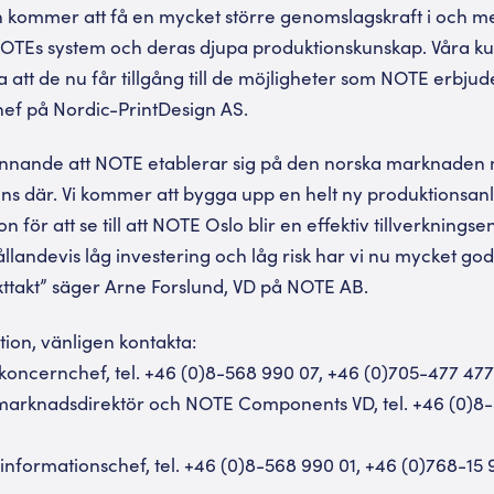
kommer att få en mycket större genomslagskraft i och m
NOTEs system och deras djupa produktionskunskap. Våra 
a att de nu får tillgång till de möjligheter som NOTE erbju
chef på Nordic-PrintDesign AS.
nnande att NOTE etablerar sig på den norska marknaden
finns där. Vi kommer att bygga upp en helt ny produktionsa
n för att se till att NOTE Oslo blir en effektiv tillverknings
hållandevis låg investering och låg risk har vi nu mycket go
xttakt” säger Arne Forslund, VD på NOTE AB.
tion, vänligen kontakta:
koncernchef, tel. +46 (0)8-568 990 07, +46 (0)705-477 477
 marknadsdirektör och NOTE Components VD, tel. +46 (0)8-
/informationschef, tel. +46 (0)8-568 990 01, +46 (0)768-15 