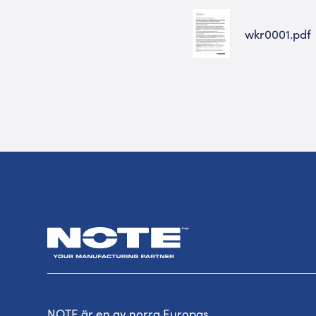
wkr0001.pdf
NOTE är en av norra Europas