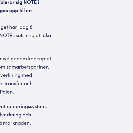
blerar sig NOTE i
s upp till en
get har idag 8
 NOTEs satsning att öka
icenivå genom konceptet
som samarbetspartner.
llverkning med
ss transfer och
Polen.
enthanteringssystem.
lverkning och
på marknaden.