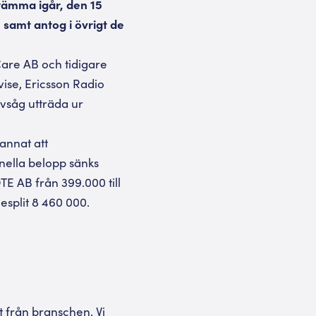
stämma igår, den 15
samt antog i övrigt de
Care AB och tidigare
ise, Ericsson Radio
vsåg utträda ur
annat att
inella belopp sänks
OTE AB från 399.000 till
iesplit 8 460 000.
 från branschen. Vi