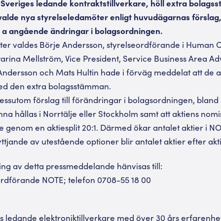
Sveriges ledande kontraktstillverkare, höll extra bolags
lde nya styrelseledamöter enligt huvudägarnas förslag, 
bl a angående ändringar i bolagsordningen.
öter valdes Börje Andersson, styrelseordförande i Human 
arina Mellström, Vice President, Service Business Area Adv
Andersson och Mats Hultin hade i förväg meddelat att de a
ed den extra bolagsstämman.
sutom förslag till förändringar i bolagsordningen, bland 
na hållas i Norrtälje eller Stockholm samt att aktiens nom
öre genom en aktiesplit 20:1. Därmed ökar antalet aktier i N
yttjande av utestående optioner blir antalet aktier efter akt
ng av detta pressmeddelande hänvisas till:
ordförande NOTE; telefon 0708-55 18 00
 ledande elektroniktillverkare med över 30 års erfarenhet