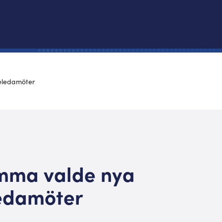
eledamöter
mma valde nya
ledamöter