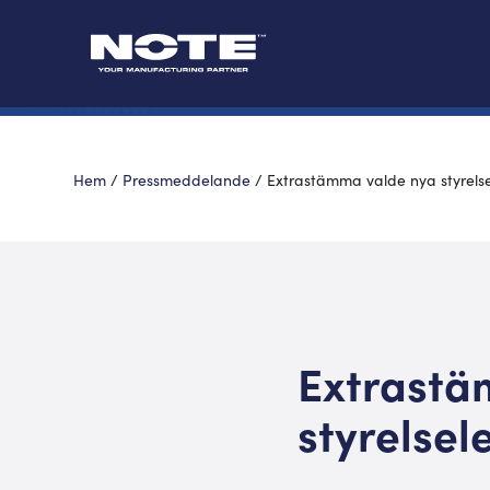
Hem
/
Pressmeddelande
/
Extrastämma valde nya styrels
Extrastä
styrelse