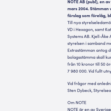
NOTE AB (publ), en av 
mars 2004. Stämman va
förslag som förelåg, 
Till nya styrelseledam
VD i Hexagon, samt Kat
Systems AB. Kjell-Åke 
styrelsen i samband m
Extrastämman antog des
bolagsstämma skall kun
från 10 kronor till 50 
7 980 000. Vid fullt utn
Vid frågor med anledni
Sten Dybeck, Styrelse
Om NOTE
NOTE är en av Sveriges