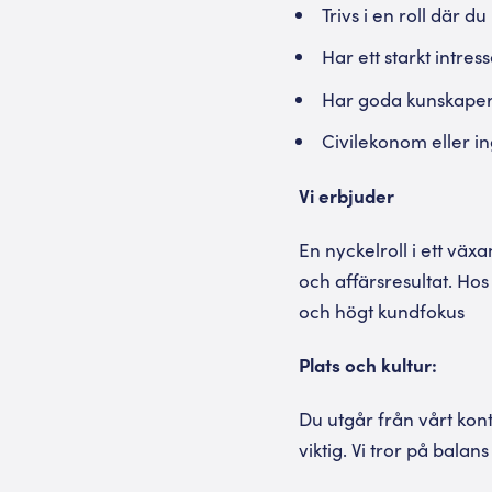
Trivs i en roll där
Har ett starkt intre
Har goda kunskaper i
Civilekonom eller i
Vi erbjuder
En nyckelroll i ett väx
och affärsresultat. Ho
och högt kundfokus
Plats och kultur:
Du utgår från vårt kon
viktig. Vi tror på bala