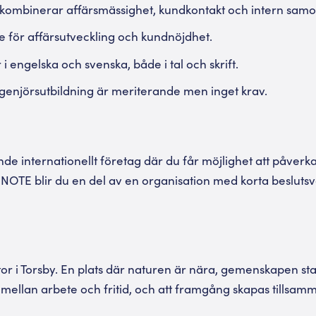
 du kombinerar affärsmässighet, kundkontakt och intern sam
sse för affärsutveckling och kundnöjdhet.
 engelska och svenska, både i tal och skrift.
ngenjörsutbildning är meriterande men inget krav.
ande internationellt företag där du får möjlighet att påver
s NOTE blir du en del av en organisation med korta besluts
tor i Torsby. En plats där naturen är nära, gemenskapen st
ns mellan arbete och fritid, och att framgång skapas tillsam