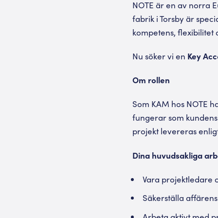
NOTE är en av norra Eu
fabrik i Torsby är spe
kompetens, flexibilitet
Nu söker vi en
Key Ac
Om rollen
Som KAM hos NOTE har 
fungerar som kundens f
projekt levereras enlig
Dina huvudsakliga arb
Vara projektledare 
Säkerställa affären
Arbeta aktivt med p