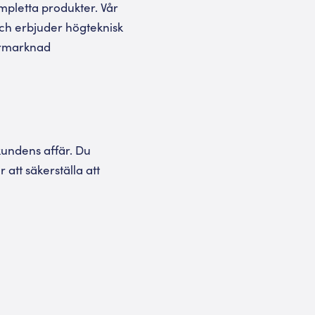
mpletta produkter. Vår
och erbjuder högteknisk
termarknad
undens affär. Du
tt säkerställa att