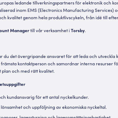
ropas ledande tillverkningspartners för elektronik och ko
cialiserad inom EMS (Electronics Manufacturing Services) 
 och kvalitet genom hela produktlivscykeln, från idé till ef
count Manager
till vår verksamhet i
Torsby
.
du det övergripande ansvaret för att leda och utveckla k
rämsta kontaktperson och samordnar interna resurser för a
t plan och med rätt kvalitet.
etsuppgifter
och kundansvarig för ett antal nyckelkunder.
s lönsamhet och uppföljning av ekonomiska nyckeltal.
rognoser, lagerstyrning och lageromsättningshastighet.