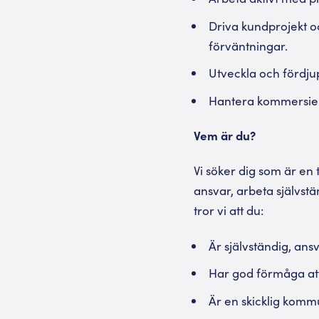
Driva kundprojekt oc
förväntningar.
Utveckla och fördjup
Hantera kommersiell
Vem är du?
Vi söker dig som är en 
ansvar, arbeta självstä
tror vi att du:
Är självständig, an
Har god förmåga att 
Är en skicklig komm