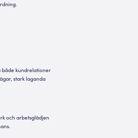
ordning.
ka både kundrelationer
vägar, stark laganda
ark och arbetsglädjen
mans.