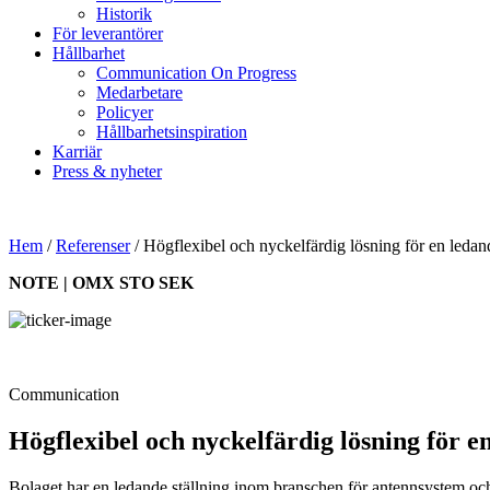
Historik
För leverantörer
Hållbarhet
Communication On Progress
Medarbetare
Policyer
Hållbarhetsinspiration
Karriär
Press & nyheter
Hem
/
Referenser
/
Högflexibel och nyckelfärdig lösning för en ledan
NOTE | OMX STO SEK
Communication
Högflexibel och nyckelfärdig lösning för e
Bolaget har en ledande ställning inom branschen för antennsystem o