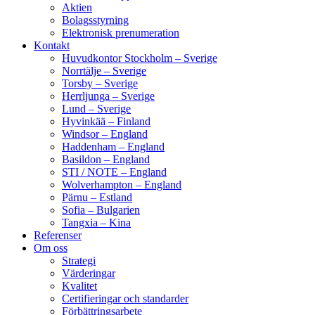
Aktien
Bolagsstyrning
Elektronisk prenumeration
Kontakt
Huvudkontor Stockholm – Sverige
Norrtälje – Sverige
Torsby – Sverige
Herrljunga – Sverige
Lund – Sverige
Hyvinkää – Finland
Windsor – England
Haddenham – England
Basildon – England
STI / NOTE – England
Wolverhampton – England
Pärnu – Estland
Sofia – Bulgarien
Tangxia – Kina
Referenser
Om oss
Strategi
Värderingar
Kvalitet
Certifieringar och standarder
Förbättringsarbete