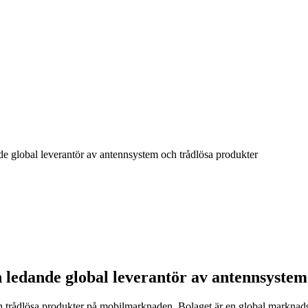
de global leverantör av antennsystem och trådlösa produkter
n ledande global leverantör av antennsyste
ch trådlösa produkter på mobilmarknaden. Bolaget är en global markna