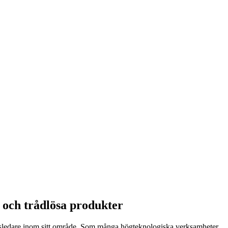
m och trådlösa produkter
dsledare inom sitt område. Som många högteknologiska verksamheter