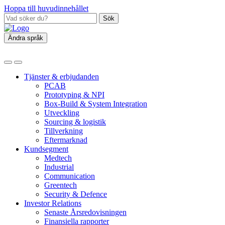
Hoppa till huvudinnehållet
Sök
Ändra språk
Tjänster & erbjudanden
PCAB
Prototyping & NPI
Box‑Build & System Integration
Utveckling
Sourcing & logistik
Tillverkning
Eftermarknad
Kundsegment
Medtech
Industrial
Communication
Greentech
Security & Defence
Investor Relations
Senaste Årsredovisningen
Finansiella rapporter