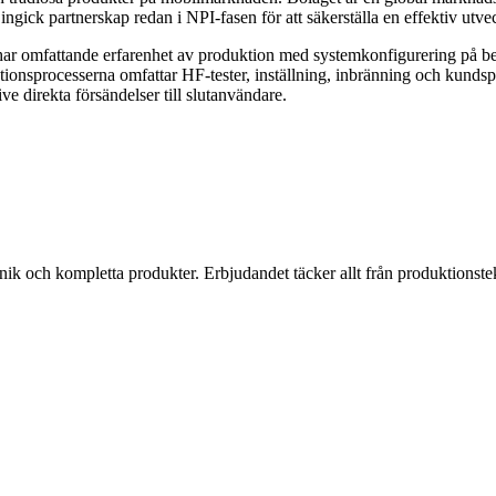
k partnerskap redan i NPI-fasen för att säkerställa en effektiv utve
r omfattande erfarenhet av produktion med systemkonfigurering på best
tionsprocesserna omfattar HF-tester, inställning, inbränning och kund
ve direkta försändelser till slutanvändare.
k och kompletta produkter. Erbjudandet täcker allt från produktionstekni